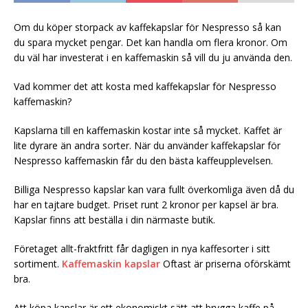
Om du köper storpack av kaffekapslar för Nespresso så kan
du spara mycket pengar. Det kan handla om flera kronor. Om
du väl har investerat i en kaffemaskin så vill du ju använda den.
Vad kommer det att kosta med kaffekapslar för Nespresso
kaffemaskin?
Kapslarna till en kaffemaskin kostar inte så mycket. Kaffet är
lite dyrare än andra sorter. När du använder kaffekapslar för
Nespresso kaffemaskin får du den bästa kaffeupplevelsen.
Billiga Nespresso kapslar kan vara fullt överkomliga även då du
har en tajtare budget. Priset runt 2 kronor per kapsel är bra.
Kapslar finns att beställa i din närmaste butik.
Företaget allt-fraktfritt får dagligen in nya kaffesorter i sitt
sortiment.
Kaffemaskin kapslar
Oftast är priserna oförskämt
bra.
Att köpa kapslar är ett ekonomiskt sätt att brygga kaffe på