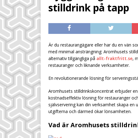
[ July 28, 2026 ]
Sm
stilldrink på tapp
inkomstkälla
UN
[ July 28, 2026 ]
Sä
UNCATEGORIZED
[ August 4, 2026 ]
Är du restaurangägare eller har du en vän som
med minimal ansträngning: Aromhusets stilldr
dryckeskalkylen
alternativ tillgängliga på
allt-fraktfritt.se
, 
restauranger och liknande verksamheter.
En revolutionerande lösning för serveringsstä
Aromhusets stilldrinkskoncentrat erbjuder e
kostnadseffektiv lösning för restauranger och
självservering kan din verksamhet skapa en u
utgifterna och därmed ökar lönsamheten.
Vad är Aromhusets stilldri