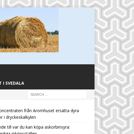
 I SVEDALA
oncentraten från Aromhuset ersätta dyra
or i dryckeskalkylen
ide till var du kan köpa askorbinsyra:
rdiga inköpsställen