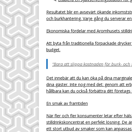
Resultatet blir en avsevärt ökande inkomsts
och burkhantering. Varje gång du serverar en st
Ekonomiska fördelar med Aromhusets stilldr
Att byta från traditionella förpackade drycker t
budget.
“Bara att slippa kostnaden för burk- och f
Det innebär att du kan öka på dina marginale
dina gäster. Inte nog med det: genom att e
hållbara kan du också förbättra ditt företags
En smak av framtiden
När fler och fler konsumenter letar efter hä
stilldrinkskoncentrat en perfekt lösning. De ä
ett stort utbud av smaker som kan anpassas 