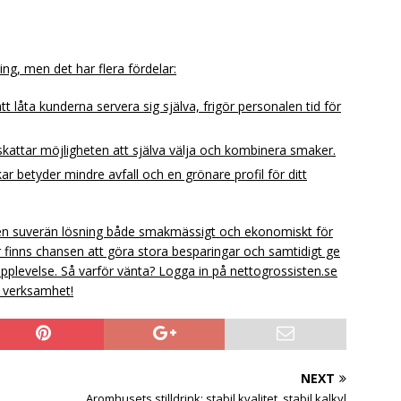
ing, men det har flera fördelar:
 låta kunderna servera sig själva, frigör personalen tid för
attar möjligheten att själva välja och kombinera smaker.
ar betyder mindre avfall och en grönare profil för ditt
är en suverän lösning både smakmässigt och ekonomiskt för
är finns chansen att göra stora besparingar och samtidigt ge
upplevelse. Så varför vänta? Logga in på nettogrossisten.se
in verksamhet!
NEXT
Aromhusets stilldrink: stabil kvalitet, stabil kalkyl