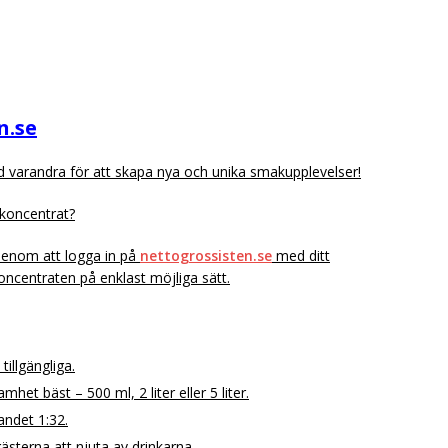
n.se
 varandra för att skapa nya och unika smakupplevelser!
koncentrat?
Genom att logga in på
nettogrossisten.se
med ditt
ncentraten på enklast möjliga sätt.
illgängliga.
et bäst – 500 ml, 2 liter eller 5 liter.
andet 1:32.
gästerna att njuta av drinkarna.