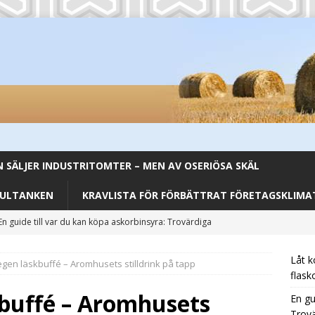
SÄLJER INDUSTRITOMTER – MEN AV OSERIÖSA SKÄL
FULTANKEN
KRAVLISTA FÖR FÖRBÄTTRAT FÖRETAGSKLIMAT
En guide till var du kan köpa askorbinsyra: Trovärdiga
CATEGORIZED
Låt k
egen läskbuffé – Aromhusets stilldrink på tapp
Från Backar till Buffé – Aromhusets Stilldrink förenklar lunchen
flask
kbuffé – Aromhusets
En gu
Trovä