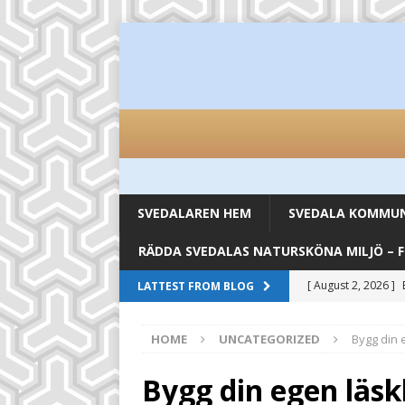
SVEDALAREN HEM
SVEDALA KOMMUN 
RÄDDA SVEDALAS NATURSKÖNA MILJÖ – 
[ August 2, 2026 ]
LATTEST FROM BLOG
inköpsställen
UN
HOME
UNCATEGORIZED
Bygg din 
[ August 2, 2026 ]
UNCATEGORIZED
Bygg din egen läs