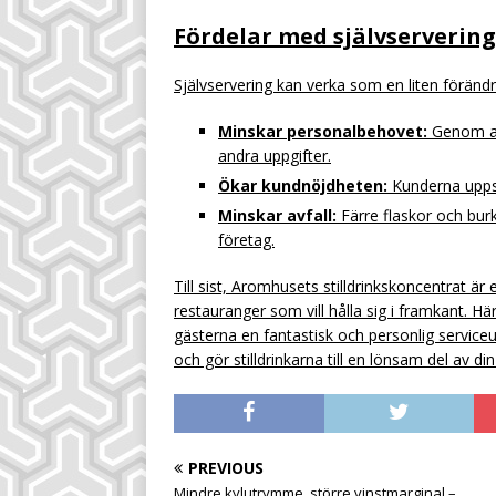
Fördelar med självservering
Självservering kan verka som en liten förändr
Minskar personalbehovet:
Genom att
andra uppgifter.
Ökar kundnöjdheten:
Kunderna uppsk
Minskar avfall:
Färre flaskor och burk
företag.
Till sist, Aromhusets stilldrinkskoncentrat 
restauranger som vill hålla sig i framkant. H
gästerna en fantastisk och personlig service
och gör stilldrinkarna till en lönsam del av d
PREVIOUS
Mindre kylutrymme, större vinstmarginal –