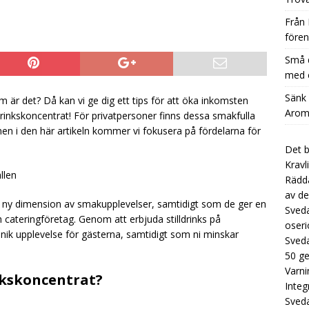
å dryckestillverkare kan stärka sin affärsmodell med en extra
Från 
CATEGORIZED
fören
nk Kostnaden per Glas Dramatiskt med Aromhusets Stilldrink
Små d
med e
Låt koncentraten från Aromhuset ersätta dyra flaskor i
Sänk
 är det? Då kan vi ge dig ett tips för att öka inkomsten
Aromh
inkskoncentrat! För privatpersoner finns dessa smakfulla
UNCATEGORIZED
men i den här artikeln kommer vi fokusera på fördelarna för
Det b
Kravl
llen
Rädda
av de
n ny dimension av smakupplevelser, samtidigt som de ger en
Sveda
 cateringföretag. Genom att erbjuda stilldrinks på
oseri
nik upplevelse för gästerna, samtidigt som ni minskar
Sveda
50 g
Varni
nkskoncentrat?
Integ
Sved