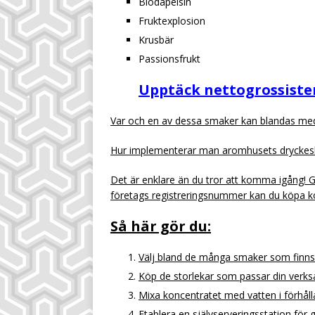
Blodapelsin
Fruktexplosion
Krusbär
Passionsfrukt
Upptäck nettogrossiste
Var och en av dessa smaker kan blandas med
Hur implementerar man aromhusets dryckes
Det är enklare än du tror att komma igång! 
företags registreringsnummer kan du köpa ko
Så här gör du:
Välj bland de många smaker som finns t
Köp de storlekar som passar din verksamh
Mixa koncentratet med vatten i förhåll
Etablera en självserveringsstation för 