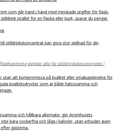
tröm som går hand i hand med minskade utgifter för flask-
illdrink istället för en flaska eller burk, sparar du pengar.
ink
ill stilldrinkskoncentrat kan göra stor skillnad för din
laskhantering betalar alla för stilldrinkskoncentraten.”
r utan att kompromissa på kvalitet eller smakupplevelse för
rbjuda kvalitetsdrycker som är både hälsosamma och
 image.
lsosamma och hållbara alternativ, ger Aromhusets
r inte bara sockerfria och låga i kalorier, utan erbjuder även
efter gästerna.