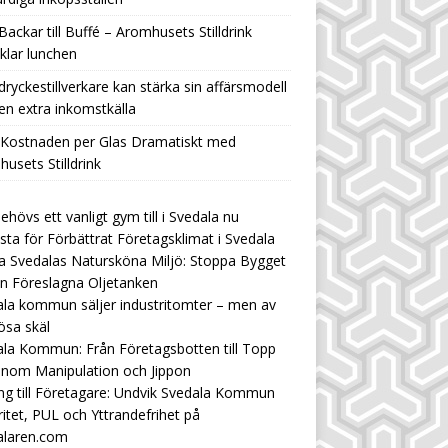
Backar till Buffé – Aromhusets Stilldrink
klar lunchen
ryckestillverkare kan stärka sin affärsmodell
n extra inkomstkälla
 Kostnaden per Glas Dramatiskt med
usets Stilldrink
ehövs ett vanligt gym till i Svedala nu
ista för Förbättrat Företagsklimat i Svedala
 Svedalas Natursköna Miljö: Stoppa Bygget
n Föreslagna Oljetanken
la kommun säljer industritomter – men av
ösa skäl
la Kommun: Från Företagsbotten till Topp
enom Manipulation och Jippon
ng till Företagare: Undvik Svedala Kommun
ritet, PUL och Yttrandefrihet på
alaren.com