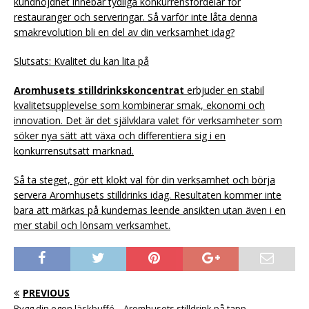
kundnöjdhet innebär tydliga konkurrensfördelar för
restauranger och serveringar. Så varför inte låta denna
smakrevolution bli en del av din verksamhet idag?
Slutsats: Kvalitet du kan lita på
Aromhusets stilldrinkskoncentrat
erbjuder en stabil
kvalitetsupplevelse som kombinerar smak, ekonomi och
innovation. Det är det självklara valet för verksamheter som
söker nya sätt att växa och differentiera sig i en
konkurrensutsatt marknad.
Så ta steget, gör ett klokt val för din verksamhet och börja
servera Aromhusets stilldrinks idag. Resultaten kommer inte
bara att märkas på kundernas leende ansikten utan även i en
mer stabil och lönsam verksamhet.
PREVIOUS
Bygg din egen läskbuffé – Aromhusets stilldrink på tapp