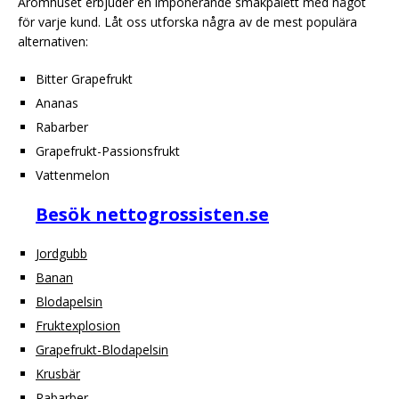
Aromhuset erbjuder en imponerande smakpalett med något
för varje kund. Låt oss utforska några av de mest populära
alternativen:
Bitter Grapefrukt
Ananas
Rabarber
Grapefrukt-Passionsfrukt
Vattenmelon
Besök nettogrossisten.se
Jordgubb
Banan
Blodapelsin
Fruktexplosion
Grapefrukt-Blodapelsin
Krusbär
Rabarber