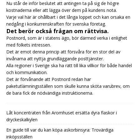
Nu står de inför beslutet att antingen ta på sig de högre
kostnaderna eller att lägga över dem på kundens nota.
Varje val här är ohållbart i det långa loppet och kan orsaka en
nedgång i konkurrenskraften för svenska företag.
Det berör också frågan om rättvisa.
Postnord, som är i statens ägo, bör därmed verka i enlighet
med folkets intressen.
Det är emot denna princip att försvåra för en stor del av
invånarna att nyttja grundläggande posttjänster.
Alla regioner i Sverige ska ha rätt till lika villkor för både handel
och kommunikation.
Det är förvånande att Postnord redan har
paketutlämningsställen som skulle kunna sköta varubrev, om
de bara fick de nödvändiga instruktionerna.
Låt koncentraten från Aromhuset ersätta dyra flaskor i
dryckeskalkylen
En guide till var du kan köpa askorbinsyra: Trovärdiga
inköpsställen