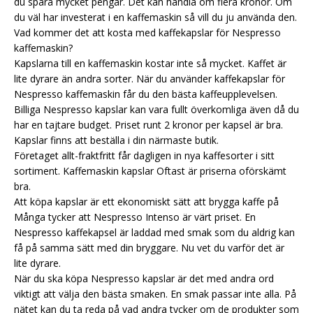
du spara mycket pengar. Det kan handla om flera kronor. Om
du väl har investerat i en kaffemaskin så vill du ju använda den.
Vad kommer det att kosta med kaffekapslar för Nespresso
kaffemaskin?
Kapslarna till en kaffemaskin kostar inte så mycket. Kaffet är
lite dyrare än andra sorter. När du använder kaffekapslar för
Nespresso kaffemaskin får du den bästa kaffeupplevelsen.
Billiga Nespresso kapslar kan vara fullt överkomliga även då du
har en tajtare budget. Priset runt 2 kronor per kapsel är bra.
Kapslar finns att beställa i din närmaste butik.
Företaget allt-fraktfritt får dagligen in nya kaffesorter i sitt
sortiment.
Kaffemaskin kapslar
Oftast är priserna oförskämt
bra.
Att köpa kapslar är ett ekonomiskt sätt att brygga kaffe på
Många tycker att Nespresso Intenso är värt priset. En
Nespresso kaffekapsel är laddad med smak som du aldrig kan
få på samma sätt med din bryggare. Nu vet du varför det är
lite dyrare.
När du ska köpa Nespresso kapslar är det med andra ord
viktigt att välja den bästa smaken. En smak passar inte alla. På
nätet kan du ta reda på vad andra tycker om de produkter som