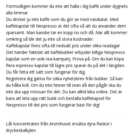
Förmodligen kommer du inte att hälla i dig kaffe under dygnets
alla timmar
Du dricker ju inte kaffe som du gör av med näsdukar. Med
kaffekapslar till Nespresso är det ofta så att du använder dem
sparsamt. Man kanske tar en kopp nu och då. När allt kommer
omkring så blir det ju inte så stora kostnader.
Kaffekapslar finns ofta till nedsatt pris under olika readagar
Det händer faktiskt att kaffebutiker erbjuder billiga Nespresso
kapslar som en unik rea-kampanj. Prova på. Om du kan köpa
flera espresso kapslar till lägre pris sparar du på det i längden.
Du får hitta ett sätt som fungerar för dig.
Registrera dig gärna för olika nyhetsbrev från butiker. Så kan
du hålla koll. Om du inte hinner till rean då den pågår ska du
inte äta upp mössan för det. Du kan alltid kika online. Det är
bara att leta upp rätt butik och beställa kaffekapsel för
Nespresso till det pris som fungerar bäst för dig!
Låt koncentraten från Aromhuset ersätta dyra flaskor i
dryckeskalkylen