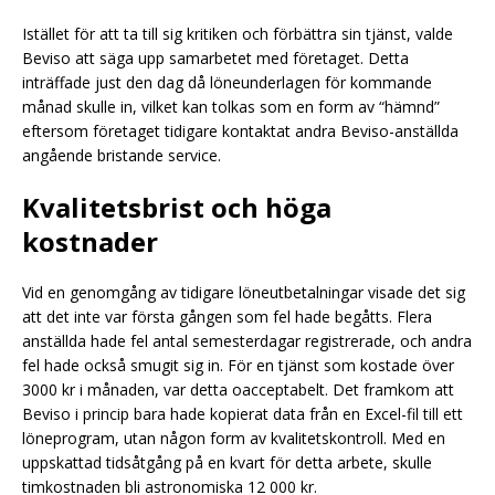
Istället för att ta till sig kritiken och förbättra sin tjänst, valde
Beviso att säga upp samarbetet med företaget. Detta
inträffade just den dag då löneunderlagen för kommande
månad skulle in, vilket kan tolkas som en form av “hämnd”
eftersom företaget tidigare kontaktat andra Beviso-anställda
angående bristande service.
Kvalitetsbrist och höga
kostnader
Vid en genomgång av tidigare löneutbetalningar visade det sig
att det inte var första gången som fel hade begåtts. Flera
anställda hade fel antal semesterdagar registrerade, och andra
fel hade också smugit sig in. För en tjänst som kostade över
3000 kr i månaden, var detta oacceptabelt. Det framkom att
Beviso i princip bara hade kopierat data från en Excel-fil till ett
löneprogram, utan någon form av kvalitetskontroll. Med en
uppskattad tidsåtgång på en kvart för detta arbete, skulle
timkostnaden bli astronomiska 12 000 kr.