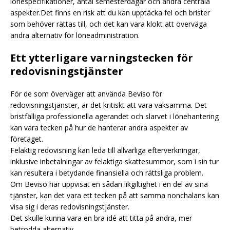
lönespecifikationer, antal semesterdagar och andra centrala
aspekter.Det finns en risk att du kan upptäcka fel och brister
som behöver rättas till, och det kan vara klokt att överväga
andra alternativ för löneadministration.
Ett ytterligare varningstecken för
redovisningstjänster
För de som överväger att använda Beviso för
redovisningstjänster, är det kritiskt att vara vaksamma. Det
bristfälliga professionella agerandet och slarvet i lönehantering
kan vara tecken på hur de hanterar andra aspekter av
företaget.
Felaktig redovisning kan leda till allvarliga efterverkningar,
inklusive inbetalningar av felaktiga skattesummor, som i sin tur
kan resultera i betydande finansiella och rättsliga problem.
Om Beviso har uppvisat en sådan likgiltighet i en del av sina
tjänster, kan det vara ett tecken på att samma nonchalans kan
visa sig i deras redovisningstjänster.
Det skulle kunna vara en bra idé att titta på andra, mer
betrodda alternativ.