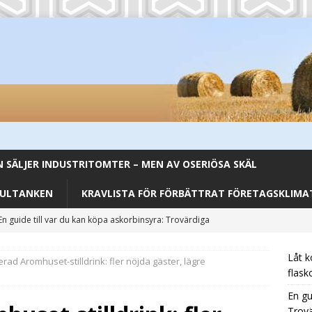
SÄLJER INDUSTRITOMTER – MEN AV OSERIÖSA SKÄL
FULTANKEN
KRAVLISTA FÖR FÖRBÄTTRAT FÖRETAGSKLIMAT
En guide till var du kan köpa askorbinsyra: Trovärdiga
CATEGORIZED
Låt k
rad Aromhuset-stilldrink: fler nöjda gäster, lägre
Från Backar till Buffé – Aromhusets Stilldrink förenklar lunchen
flask
En gu
Trovä