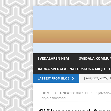
SVEDALAREN HEM
SVEDALA KOMMUN 
RÄDDA SVEDALAS NATURSKÖNA MILJÖ – 
[ August 2, 2026 ]
LATTEST FROM BLOG
inköpsställen
UN
HOME
UNCATEGORIZED
Självserve
[ August 2, 2026 ]
dryckeskostnad
UNCATEGORIZED