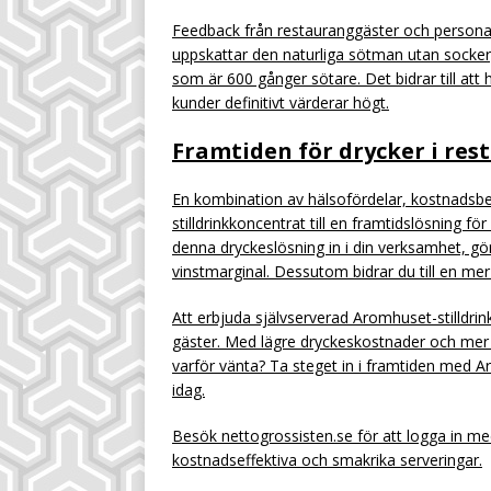
Feedback från restauranggäster och personal
uppskattar den naturliga sötman utan socker
som är 600 gånger sötare. Det bidrar till at
kunder definitivt värderar högt.
Framtiden för drycker i res
En kombination av hälsofördelar, kostnads
stilldrinkkoncentrat till en framtidslösning f
denna dryckeslösning in i din verksamhet, gö
vinstmarginal. Dessutom bidrar du till en mer 
Att erbjuda självserverad Aromhuset-stilldrin
gäster. Med lägre dryckeskostnader och mer 
varför vänta? Ta steget in i framtiden med A
idag.
Besök nettogrossisten.se för att logga in m
kostnadseffektiva och smakrika serveringar.