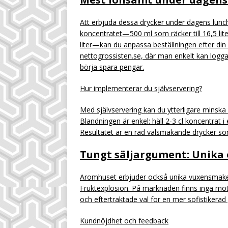
Att erbjuda dessa drycker under dagens lunc
koncentratet—500 ml som räcker till 16,5 liter,
liter—kan du anpassa beställningen efter din 
nettogrossisten.se, där man enkelt kan logga
börja spara pengar.
Hur implementerar du självservering?
Med självservering kan du ytterligare minska
Blandningen är enkel: häll 2-3 cl koncentrat i
Resultatet är en rad välsmakande drycker s
Tungt säljargument: Unika
Aromhuset erbjuder också unika vuxensmaker
Fruktexplosion. På marknaden finns inga mots
och eftertraktade val för en mer sofistikerad
Kundnöjdhet och feedback