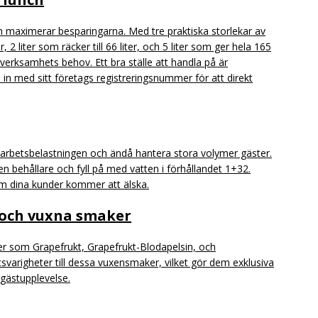
h maximerar besparingarna. Med tre praktiska storlekar av
 2 liter som räcker till 66 liter, och 5 liter som ger hela 165
verksamhets behov. Ett bra ställe att handla på är
 in med sitt företags registreringsnummer för att direkt
 arbetsbelastningen och ändå hantera stora volymer gäster.
 en behållare och fyll på med vatten i förhållandet 1+32.
om dina kunder kommer att älska.
 och vuxna smaker
 som Grapefrukt, Grapefrukt-Blodapelsin, och
varigheter till dessa vuxensmaker, vilket gör dem exklusiva
 gästupplevelse.