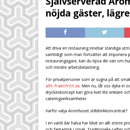
Självserverad Aromh
[ July 28, 2026 ]
Sm
nöjda gäster, lägr
inkomstkälla
UN
[ July 28, 2026 ]
Sä
UNCATEGORIZED
[ August 4, 2026 ]
Att driva en restaurang innebär ständiga utma
dryckeskalkylen
samtidigt som man fortsätter att imponera 
restaurangägare, kan du tipsa din vän om hu
och mindre arbetsbelastning.
För privatpersoner som är sugna på att smaka,
allt-fraktfritt.se
. Men nu, låt oss dyka in
dryckeskoncept kan göra livet lite enklare 
cateringverksamheter.
Varför välja Aromhuset stilldrinkkoncentrat?
I en värld där hälsa har blivit en allt större
och fantastisk i smak. Traditionella safter oc