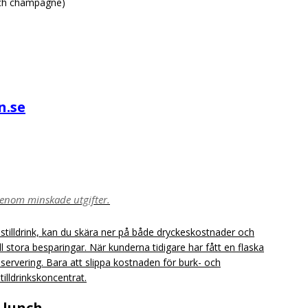
 och champagne)
n.se
genom minskade utgifter.
tilldrink, kan du skära ner på både dryckeskostnader och
ill stora besparingar. När kunderna tidigare har fått en flaska
r servering. Bara att slippa kostnaden för burk- och
illdrinkskoncentrat.
 lunch