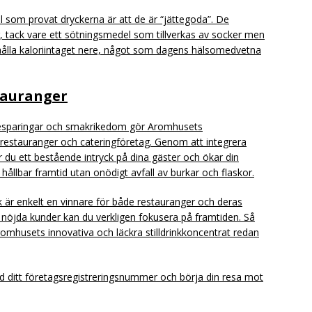
 som provat dryckerna är att de är “jättegoda”. De
, tack vare ett sötningsmedel som tillverkas av socker men
t hålla kaloriintaget nere, något som dagens hälsomedvetna
tauranger
besparingar och smakrikedom gör Aromhusets
ör restauranger och cateringföretag. Genom att integrera
r du ett bestående intryck på dina gäster och ökar din
hållbar framtid utan onödigt avfall av burkar och flaskor.
k är enkelt en vinnare för både restauranger och deras
nöjda kunder kan du verkligen fokusera på framtiden. Så
romhusets innovativa och läckra stilldrinkkoncentrat redan
ed ditt företagsregistreringsnummer och börja din resa mot