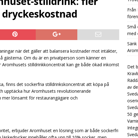
uset-stilldrink: fler
å dryckestillverkare kan stärka sin affärsmodell med en extra
Från 
e dryckeskostnad
CATEGORIZED
fören
nk Kostnaden per Glas Dramatiskt med Aromhusets Stilldrink
Små d
med e
Låt koncentraten från Aromhuset ersätta dyra flaskor i
Sänk
Aromh
ningar när det gäller att balansera kostnader mot intäkter,
UNCATEGORIZED
på gästerna. Om du är en privatperson som känner en
r Aromhusets stilldrinkkoncentrat kan ge både ökad inkomst
Det b
Kravl
Rädda
 finns det sockerfria stilldrinkskoncentrat att köpa på
av de
 och upptäcka hur Aromhusets revolutionerande
Sveda
och mer lönsamt för restaurangägare och
oseri
Sveda
50 g
Varni
Integ
 prioritet, erbjuder Aromhuset en lösning som är både sockerfri
Sved
h läskedrycker innehåller ofta upp till 10% socker, men