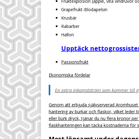
Fruktexplosion (äpple, vita vindruvor
Grapefrukt-Blodapelsin
Krusbär
Rabarber
Hallon
Upptäck nettogrossiste
Passionsfrukt
Ekonomiska fördelar
En extra inkomstström som kommer till 
Genom att erbjuda självserverad Aromhuset s
hantering av burkar och flaskor, vilket leder t
eller burk dryck, tjänar du nu flera kronor pe
flaskhanteringen kan täcka kostnaderna för st
Mest lönsamt under dagens