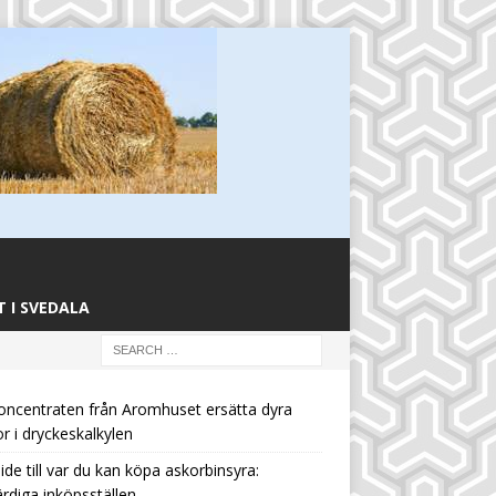
 I SVEDALA
oncentraten från Aromhuset ersätta dyra
or i dryckeskalkylen
ide till var du kan köpa askorbinsyra:
rdiga inköpsställen