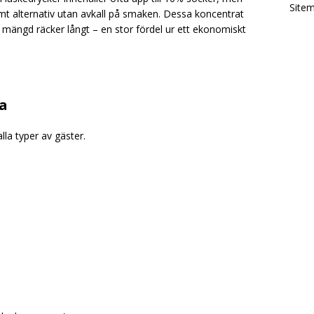
Site
t alternativ utan avkall på smaken. Dessa koncentrat
en mängd räcker långt – en stor fördel ur ett ekonomiskt
a
la typer av gäster.