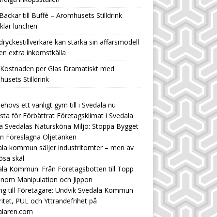
Backar till Buffé – Aromhusets Stilldrink
klar lunchen
ryckestillverkare kan stärka sin affärsmodell
n extra inkomstkälla
 Kostnaden per Glas Dramatiskt med
usets Stilldrink
ehövs ett vanligt gym till i Svedala nu
ista för Förbättrat Företagsklimat i Svedala
 Svedalas Natursköna Miljö: Stoppa Bygget
n Föreslagna Oljetanken
la kommun säljer industritomter – men av
ösa skäl
la Kommun: Från Företagsbotten till Topp
enom Manipulation och Jippon
ng till Företagare: Undvik Svedala Kommun
ritet, PUL och Yttrandefrihet på
alaren.com