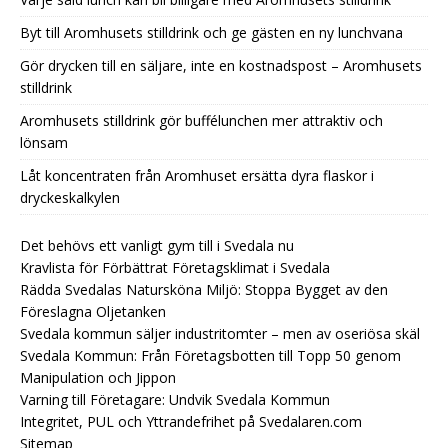
Byt till Aromhusets stilldrink och ge gästen en ny lunchvana
Gör drycken till en säljare, inte en kostnadspost – Aromhusets
stilldrink
Aromhusets stilldrink gör buffélunchen mer attraktiv och
lönsam
Låt koncentraten från Aromhuset ersätta dyra flaskor i
dryckeskalkylen
Det behövs ett vanligt gym till i Svedala nu
Kravlista för Förbättrat Företagsklimat i Svedala
Rädda Svedalas Natursköna Miljö: Stoppa Bygget av den
Föreslagna Oljetanken
Svedala kommun säljer industritomter – men av oseriösa skäl
Svedala Kommun: Från Företagsbotten till Topp 50 genom
Manipulation och Jippon
Varning till Företagare: Undvik Svedala Kommun
Integritet, PUL och Yttrandefrihet på Svedalaren.com
Sitemap