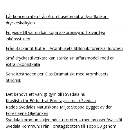
Låt koncentraten från Aromhuset ersätta dyra flaskor i
dryckeskalkylen
En guide till var du kan köpa askorbinsyra: Trovärdiga
inköpsställen
Från Backar till Buffé – Aromhusets Stilldrink förenklar lunchen
Små dryckestillverkare kan stärka sin affärsmodell med en
extra inkomstkälla
Sänk Kostnaden per Glas Dramatiskt med Aromhusets
Stilldrink
Det behövs ett vanligt gym till i Svedala nu
Kravlista för Förbättrat Företagsklimat i Svedala
Rädda Svedalas Natursköna Miljö: Stoppa Bygget av den
Föreslagna Oljetanken
Svedala kommun säljer industritomter – men av oseriösa skäl
Svedala Kommun: Från Företagsbotten till Topp 50 genom