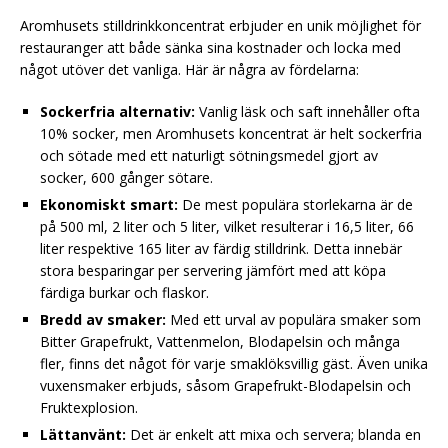
Aromhusets stilldrinkkoncentrat erbjuder en unik möjlighet för
restauranger att både sänka sina kostnader och locka med
något utöver det vanliga. Här är några av fördelarna:
Sockerfria alternativ:
Vanlig läsk och saft innehåller ofta
10% socker, men Aromhusets koncentrat är helt sockerfria
och sötade med ett naturligt sötningsmedel gjort av
socker, 600 gånger sötare.
Ekonomiskt smart:
De mest populära storlekarna är de
på 500 ml, 2 liter och 5 liter, vilket resulterar i 16,5 liter, 66
liter respektive 165 liter av färdig stilldrink. Detta innebär
stora besparingar per servering jämfört med att köpa
färdiga burkar och flaskor.
Bredd av smaker:
Med ett urval av populära smaker som
Bitter Grapefrukt, Vattenmelon, Blodapelsin och många
fler, finns det något för varje smaklöksvillig gäst. Även unika
vuxensmaker erbjuds, såsom Grapefrukt-Blodapelsin och
Fruktexplosion.
Lättanvänt:
Det är enkelt att mixa och servera; blanda en