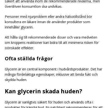
säkert att använda inom de rekommenderade nivåerna, men
överdriven konsumtion ska undvikas.
Personer med njurproblem eller andra hälsotillstånd bör
konsultera en läkare innan de använder produkter som
innehåller glycerin.
Att hålla sig till rekommenderade doser och vara medveten
om kroppens reaktioner kan bidra till att minimera risken för
oönskade effekter.
Ofta ställda frågor
Glycerin är en central komponent i hudvårdsprodukter. Det har
många fördelaktiga egenskaper, inklusive att binda fukt och
skydda huden.
Kan glycerin skada huden?
Glycerin är vanligtvis säkert för huden och används ofta i
produkter för känslig hud. En patchtest rekommenderas för att