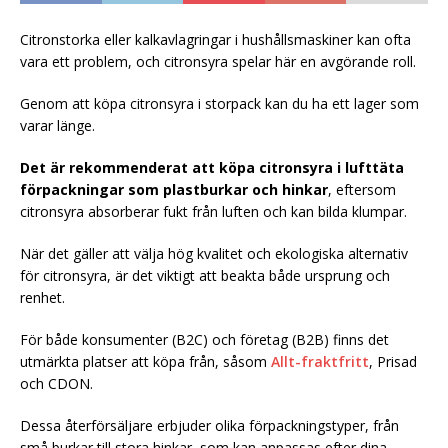
Citronstorka eller kalkavlagringar i hushållsmaskiner kan ofta
vara ett problem, och citronsyra spelar här en avgörande roll.
Genom att köpa citronsyra i storpack kan du ha ett lager som
varar länge.
Det är rekommenderat att köpa citronsyra i lufttäta
förpackningar som plastburkar och hinkar
, eftersom
citronsyra absorberar fukt från luften och kan bilda klumpar.
När det gäller att välja hög kvalitet och ekologiska alternativ
för citronsyra, är det viktigt att beakta både ursprung och
renhet.
För både konsumenter (B2C) och företag (B2B) finns det
utmärkta platser att köpa från, såsom
Allt-fraktfritt
, Prisad
och CDON.
Dessa återförsäljare erbjuder olika förpackningstyper, från
små burkar till stora hinkar, som kan anpassas efter dina