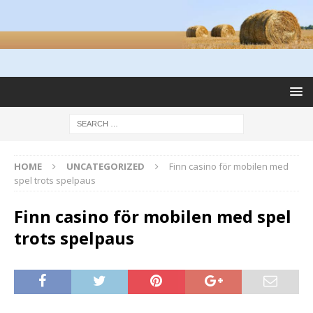
HOME
UNCATEGORIZED
Finn casino för mobilen med
spel trots spelpaus
Finn casino för mobilen med spel
trots spelpaus