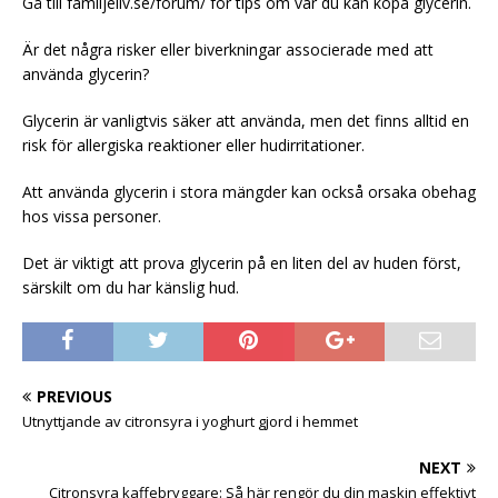
Gå till familjeliv.se/forum/ för tips om var du kan köpa glycerin.
Är det några risker eller biverkningar associerade med att
använda glycerin?
Glycerin är vanligtvis säker att använda, men det finns alltid en
risk för allergiska reaktioner eller hudirritationer.
Att använda glycerin i stora mängder kan också orsaka obehag
hos vissa personer.
Det är viktigt att prova glycerin på en liten del av huden först,
särskilt om du har känslig hud.
PREVIOUS
Utnyttjande av citronsyra i yoghurt gjord i hemmet
NEXT
Citronsyra kaffebryggare: Så här rengör du din maskin effektivt