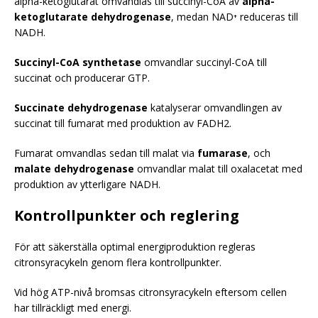
alpha-ketoglutarat omvandlas till succinyl-CoA av
alpha-
ketoglutarate dehydrogenase
, medan NAD⁺ reduceras till
NADH.
Succinyl-CoA synthetase
omvandlar succinyl-CoA till
succinat och producerar GTP.
Succinate dehydrogenase
katalyserar omvandlingen av
succinat till fumarat med produktion av FADH2.
Fumarat omvandlas sedan till malat via
fumarase
, och
malate dehydrogenase
omvandlar malat till oxalacetat med
produktion av ytterligare NADH.
Kontrollpunkter och reglering
För att säkerställa optimal energiproduktion regleras
citronsyracykeln genom flera kontrollpunkter.
Vid hög ATP-nivå bromsas citronsyracykeln eftersom cellen
har tillräckligt med energi.