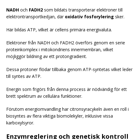
NADH
och
FADH2
som bildats transporterar elektroner till
elektrontransportkedjan, där
oxidativ fosforylering
sker.
Här bildas ATP, vilket är cellens primära energivaluta.
Elektroner från NADH och FADH2 överförs genom en serie
proteinkomplex i mitokondriens innermembran, vilket
möjliggör bildning av ett protongradient.
Dessa protoner flödar tillbaka genom ATP-syntetas vilket leder
till syntes av ATP.
Energin som frigörs från denna process är nödvändig för ett
brett spektrum av cellulära funktioner.
Förutom energiomvandling har citronsyracykeln även en roll i
biosyntes av flera viktiga biomolekyler, inklusive vissa
karboxylsyror.
Enzymreglering och genetisk kontroll