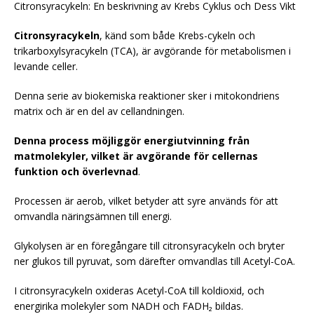
Citronsyracykeln: En beskrivning av Krebs Cyklus och Dess Vikt
Citronsyracykeln
, känd som både Krebs-cykeln och
trikarboxylsyracykeln (TCA), är avgörande för metabolismen i
levande celler.
Denna serie av biokemiska reaktioner sker i mitokondriens
matrix och är en del av cellandningen.
Denna process möjliggör energiutvinning från
matmolekyler, vilket är avgörande för cellernas
funktion och överlevnad
.
Processen är aerob, vilket betyder att syre används för att
omvandla näringsämnen till energi.
Glykolysen är en föregångare till citronsyracykeln och bryter
ner glukos till pyruvat, som därefter omvandlas till Acetyl-CoA.
I citronsyracykeln oxideras Acetyl-CoA till koldioxid, och
energirika molekyler som NADH och FADH₂ bildas.