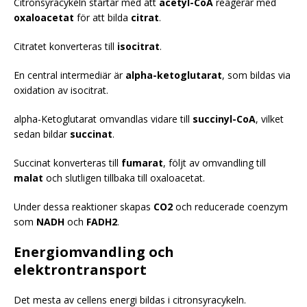
Citronsyracykeln startar med att
acetyl-CoA
reagerar med
oxaloacetat
för att bilda
citrat
.
Citratet konverteras till
isocitrat
.
En central intermediär är
alpha-ketoglutarat
, som bildas via
oxidation av isocitrat.
alpha-Ketoglutarat omvandlas vidare till
succinyl-CoA
, vilket
sedan bildar
succinat
.
Succinat konverteras till
fumarat
, följt av omvandling till
malat
och slutligen tillbaka till oxaloacetat.
Under dessa reaktioner skapas
CO2
och reducerade coenzym
som
NADH
och
FADH2
.
Energiomvandling och
elektrontransport
Det mesta av cellens energi bildas i citronsyracykeln.