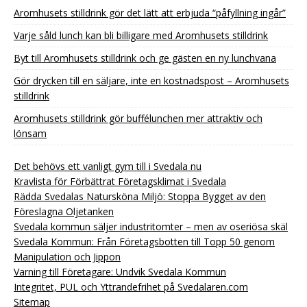
Aromhusets stilldrink gör det lätt att erbjuda “påfyllning ingår”
Varje såld lunch kan bli billigare med Aromhusets stilldrink
Byt till Aromhusets stilldrink och ge gästen en ny lunchvana
Gör drycken till en säljare, inte en kostnadspost – Aromhusets
stilldrink
Aromhusets stilldrink gör buffélunchen mer attraktiv och
lönsam
Det behövs ett vanligt gym till i Svedala nu
Kravlista för Förbättrat Företagsklimat i Svedala
Rädda Svedalas Natursköna Miljö: Stoppa Bygget av den
Föreslagna Oljetanken
Svedala kommun säljer industritomter – men av oseriösa skäl
Svedala Kommun: Från Företagsbotten till Topp 50 genom
Manipulation och Jippon
Varning till Företagare: Undvik Svedala Kommun
Integritet, PUL och Yttrandefrihet på Svedalaren.com
Sitemap