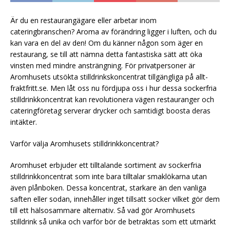
Är du en restaurangägare eller arbetar inom
cateringbranschen? Aroma av förändring ligger i luften, och du
kan vara en del av den! Om du känner någon som äger en
restaurang, se till att nämna detta fantastiska sätt att öka
vinsten med mindre ansträngning. För privatpersoner är
Aromhusets utsökta stilldrinkskoncentrat tillgängliga på allt-
fraktfritt.se. Men låt oss nu fördjupa oss i hur dessa sockerfria
stilldrinkkoncentrat kan revolutionera vägen restauranger och
cateringföretag serverar drycker och samtidigt boosta deras
intäkter.
Varför välja Aromhusets stilldrinkkoncentrat?
Aromhuset erbjuder ett tilltalande sortiment av sockerfria
stilldrinkkoncentrat som inte bara tilltalar smaklökarna utan
även plånboken. Dessa koncentrat, starkare än den vanliga
saften eller sodan, innehåller inget tillsatt socker vilket gör dem
till ett hälsosammare alternativ. Så vad gör Aromhusets
stilldrink så unika och varför bör de betraktas som ett utmärkt