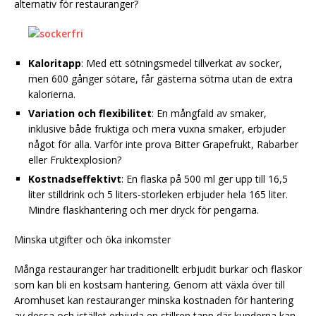
alternativ för restauranger?
Kaloritapp
: Med ett sötningsmedel tillverkat av socker,
men 600 gånger sötare, får gästerna sötma utan de extra
kalorierna.
Variation och flexibilitet
: En mångfald av smaker,
inklusive både fruktiga och mera vuxna smaker, erbjuder
något för alla. Varför inte prova Bitter Grapefrukt, Rabarber
eller Fruktexplosion?
Kostnadseffektivt
: En flaska på 500 ml ger upp till 16,5
liter stilldrink och 5 liters-storleken erbjuder hela 165 liter.
Mindre flaskhantering och mer dryck för pengarna.
Minska utgifter och öka inkomster
Många restauranger har traditionellt erbjudit burkar och flaskor
som kan bli en kostsam hantering. Genom att växla över till
Aromhuset kan restauranger minska kostnaden för hantering
av dessa och istället erbjuda en stillren tapp där kunderna kan