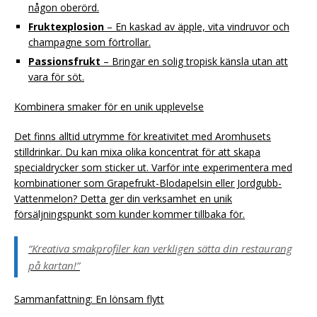
någon oberörd.
Fruktexplosion
– En kaskad av äpple, vita vindruvor och
champagne som förtrollar.
Passionsfrukt
– Bringar en solig tropisk känsla utan att
vara för söt.
Kombinera smaker för en unik upplevelse
Det finns alltid utrymme för kreativitet med Aromhusets
stilldrinkar. Du kan mixa olika koncentrat för att skapa
specialdrycker som sticker ut. Varför inte experimentera med
kombinationer som Grapefrukt-Blodapelsin eller Jordgubb-
Vattenmelon? Detta ger din verksamhet en unik
försäljningspunkt som kunder kommer tillbaka för.
“Kreativa smakprofiler kan verkligen sätta din restaurang
på kartan!”
Sammanfattning: En lönsam flytt