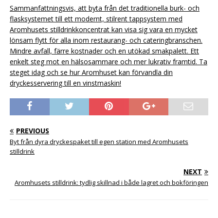
Sammanfattningsvis, att byta från det traditionella burk- och
flasksystemet till ett modernt, stilrent tappsystem med
Aromhusets stilldrinkkoncentrat kan visa sig vara en mycket
lönsam flytt för alla inom restaurang- och cateringbranschen.
Mindre avfall, färre kostnader och en utökad smakpalett. Ett
enkelt steg mot en hälsosammare och mer lukrativ framtid. Ta
steget idag och se hur Aromhuset kan förvandla din
dryckesservering till en vinstmaskin!
PREVIOUS
Byt från dyra dryckespaket till egen station med Aromhusets
stilldrink
NEXT
Aromhusets stilldrink: tydlig skillnad i både lagret och bokföringen