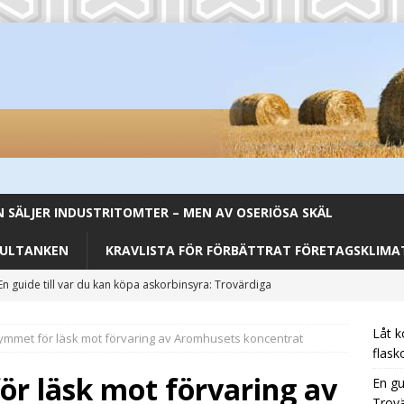
SÄLJER INDUSTRITOMTER – MEN AV OSERIÖSA SKÄL
FULTANKEN
KRAVLISTA FÖR FÖRBÄTTRAT FÖRETAGSKLIMAT
En guide till var du kan köpa askorbinsyra: Trovärdiga
CATEGORIZED
Låt k
rymmet för läsk mot förvaring av Aromhusets koncentrat
Från Backar till Buffé – Aromhusets Stilldrink förenklar lunchen
flask
ör läsk mot förvaring av
En gu
Trovä