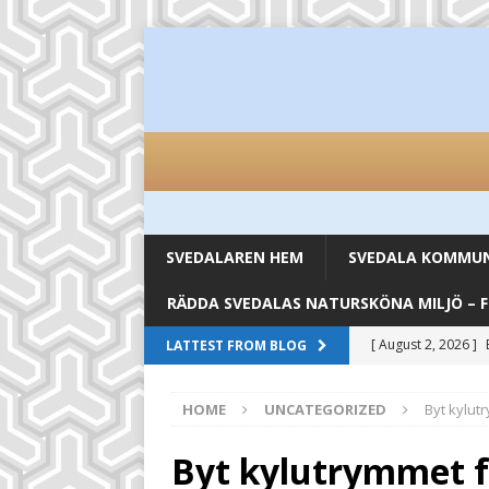
SVEDALAREN HEM
SVEDALA KOMMUN 
RÄDDA SVEDALAS NATURSKÖNA MILJÖ – 
[ August 2, 2026 ]
LATTEST FROM BLOG
inköpsställen
UN
HOME
UNCATEGORIZED
Byt kylut
[ August 2, 2026 ]
UNCATEGORIZED
Byt kylutrymmet f