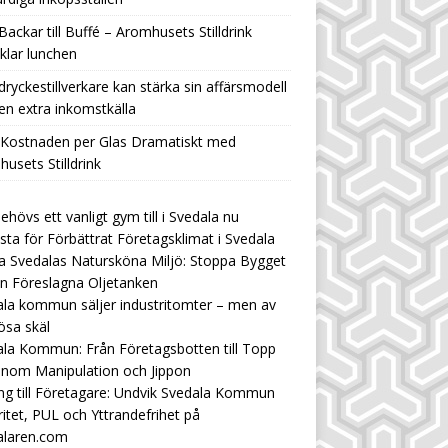
Backar till Buffé – Aromhusets Stilldrink
klar lunchen
ryckestillverkare kan stärka sin affärsmodell
n extra inkomstkälla
 Kostnaden per Glas Dramatiskt med
usets Stilldrink
ehövs ett vanligt gym till i Svedala nu
ista för Förbättrat Företagsklimat i Svedala
 Svedalas Natursköna Miljö: Stoppa Bygget
n Föreslagna Oljetanken
la kommun säljer industritomter – men av
ösa skäl
la Kommun: Från Företagsbotten till Topp
enom Manipulation och Jippon
ng till Företagare: Undvik Svedala Kommun
ritet, PUL och Yttrandefrihet på
alaren.com