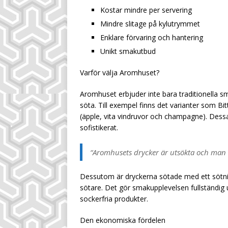
Kostar mindre per servering
Mindre slitage på kylutrymmet
Enklare förvaring och hantering
Unikt smakutbud
Varför välja Aromhuset?
Aromhuset erbjuder inte bara traditionella s
söta. Till exempel finns det varianter som Bi
(äpple, vita vindruvor och champagne). Des
sofistikerat.
“Aromhusets drycker är utsökta och man m
Dessutom är dryckerna sötade med ett söt
sötare. Det gör smakupplevelsen fullständi
sockerfria produkter.
Den ekonomiska fördelen