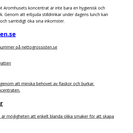
mot Aromhusets koncentrat är inte bara en hygienisk och
sk. Genom att erbjuda stilldrinkar under dagens lunch kan
 och samtidigt öka sina inkomster.
ten.se
snummer på nettogrossisten.se
vatten
t genom att minska behovet av flaskor och burkar.
ncentraten.
r
r möjligheten att enkelt blanda olika smaker för att skapa