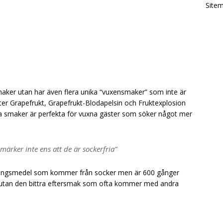
Site
maker utan har även flera unika “vuxensmaker” som inte är
tter Grapefrukt, Grapefrukt-Blodapelsin och Fruktexplosion
sa smaker är perfekta för vuxna gäster som söker något mer
ärker inte ens att de är sockerfria”
ningsmedel som kommer från socker men är 600 gånger
g utan den bittra eftersmak som ofta kommer med andra