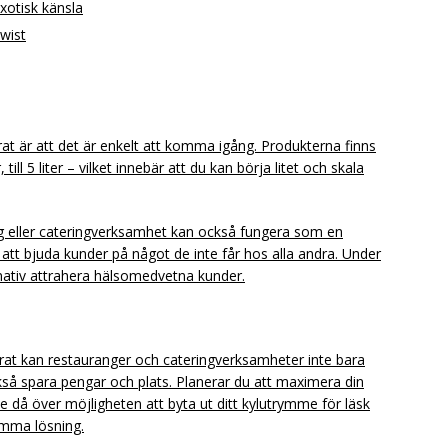
xotisk känsla
twist
t är att det är enkelt att komma igång. Produkterna finns
, till 5 liter – vilket innebär att du kan börja litet och skala
ng eller cateringverksamhet kan också fungera som en
r att bjuda kunder på något de inte får hos alla andra. Under
rnativ attrahera hälsomedvetna kunder.
rat kan restauranger och cateringverksamheter inte bara
kså spara pengar och plats. Planerar du att maximera din
då över möjligheten att byta ut ditt kylutrymme för läsk
mma lösning.