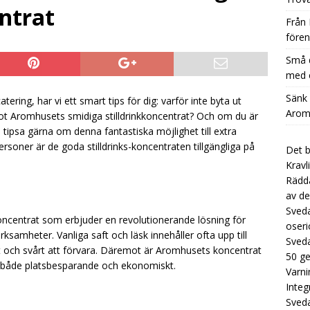
å dryckestillverkare kan stärka sin affärsmodell med en extra
ntrat
Från 
CATEGORIZED
fören
nk Kostnaden per Glas Dramatiskt med Aromhusets Stilldrink
Små d
med e
Låt koncentraten från Aromhuset ersätta dyra flaskor i
Sänk
ring, har vi ett smart tips för dig: varför inte byta ut
Aromh
t Aromhusets smidiga stilldrinkkoncentrat? Och om du är
UNCATEGORIZED
tipsa gärna om denna fantastiska möjlighet till extra
soner är de goda stilldrinks-koncentraten tillgängliga på
Det b
Kravl
Rädda
av de
Sveda
nkkoncentrat som erbjuder en revolutionerande lösning för
oseri
ksamheter. Vanliga saft och läsk innehåller ofta upp till
Sveda
 och svårt att förvara. Däremot är Aromhusets koncentrat
50 g
är både platsbesparande och ekonomiskt.
Varni
Integ
Sved