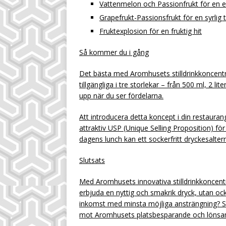
Vattenmelon och Passionfrukt för en e
Grapefrukt-Passionsfrukt för en syrlig 
Fruktexplosion för en fruktig hit
Så kommer du i gång
Det bästa med Aromhusets stilldrinkkoncentra
tillgängliga i tre storlekar – från 500 ml, 2 liter
upp när du ser fördelarna.
Att introducera detta koncept i din restaura
attraktiv USP (Unique Selling Proposition) fö
dagens lunch kan ett sockerfritt dryckesalte
Slutsats
Med Aromhusets innovativa stilldrinkkoncent
erbjuda en nyttig och smakrik dryck, utan oc
inkomst med minsta möjliga ansträngning? Se 
mot Aromhusets platsbesparande och lönsa