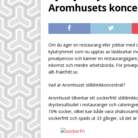
[ July 28, 2026 ]
Sm
Aromhusets konce
inkomstkälla
UN
[ July 28, 2026 ]
Sä
UNCATEGORIZED
[ August 4, 2026 ]
Om du äger en restaurang eller jobbar med cate
kylutrymmet som nu upptas av läskburkar mo
dryckeskalkylen
privatperson och känner en restaurangägare, 
inkomst och mindre arbetsbörda. För privatper
allt-fraktfritt.se.
Vad är Aromhuset stilldrinkkoncentrat?
Aromhuset tillverkar ett sockerfritt stilldri
dryckesutbudet i restauranger och cateringver
10% socker, vilket kan både vara ohälsosamt
sockerfritt och späds ut 33 gånger, så det 