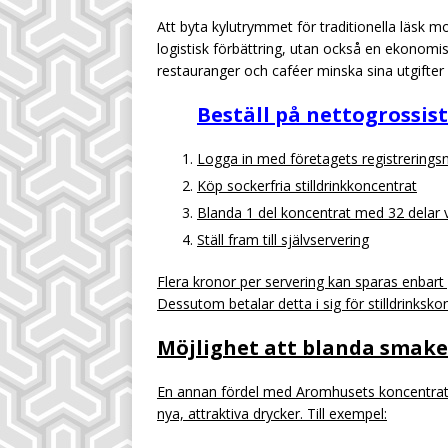
Att byta kylutrymmet för traditionella läsk 
logistisk förbättring, utan också en ekonomi
restauranger och caféer minska sina utgifter
Beställ på nettogrossis
Logga in med företagets registrering
Köp sockerfria stilldrinkkoncentrat
Blanda 1 del koncentrat med 32 delar 
Ställ fram till självservering
Flera kronor per servering kan sparas enbar
Dessutom betalar detta i sig för stilldrinksko
Möjlighet att blanda smake
En annan fördel med Aromhusets koncentrat ä
nya, attraktiva drycker. Till exempel: