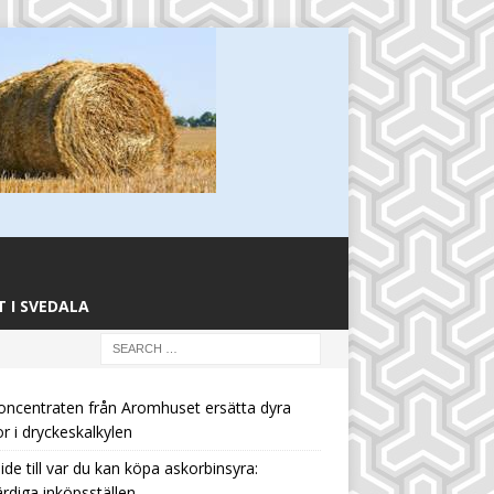
 I SVEDALA
oncentraten från Aromhuset ersätta dyra
or i dryckeskalkylen
ide till var du kan köpa askorbinsyra:
rdiga inköpsställen