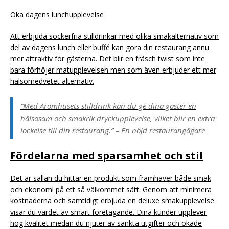
Öka dagens lunchupplevelse
Att erbjuda sockerfria stilldrinkar med olika smakalternativ som
del av dagens lunch eller buffé kan göra din restaurang ännu
mer attraktiv för gästerna. Det blir en fräsch twist som inte
bara förhöjer matupplevelsen men som även erbjuder ett mer
hälsomedvetet alternativ.
“Med Aromhusets stilldrink kan du ge dina gäster en
hälsosam och smakrik dryckupplevelse, vilket blir en extra
lockelse till din restaurang.” – En nöjd restaurangägare
Fördelarna med sparsamhet och stil
Det är sällan du hittar en produkt som framhäver både smak
och ekonomi på ett så välkommet sätt. Genom att minimera
kostnaderna och samtidigt erbjuda en deluxe smakupplevelse
visar du värdet av smart företagande. Dina kunder upplever
hög kvalitet medan du njuter av sänkta utgifter och ökade