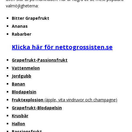
valmöjligheterna:
Bitter Grapefrukt
Ananas
Rabarber
Klicka här för nettogrossisten.se
Grapefrukt-Passionsfrukt
Vattenmelon
Jordgubb
Banan
Blodapelsin
Fruktexplosion
(äpple, vita vindruvor och champagne)
Grapefrukt-Blodapelsin
Krusbär
Hallon
Passionsfrukt