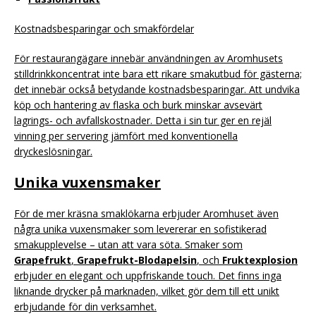
Kostnadsbesparingar och smakfördelar
För restaurangägare innebär användningen av Aromhusets
stilldrinkkoncentrat inte bara ett rikare smakutbud för gästerna;
det innebär också betydande kostnadsbesparingar. Att undvika
köp och hantering av flaska och burk minskar avsevärt
lagrings- och avfallskostnader. Detta i sin tur ger en rejäl
vinning per servering jämfört med konventionella
dryckeslösningar.
Unika vuxensmaker
För de mer kräsna smaklökarna erbjuder Aromhuset även
några unika vuxensmaker som levererar en sofistikerad
smakupplevelse – utan att vara söta. Smaker som
Grapefrukt
,
Grapefrukt-Blodapelsin
, och
Fruktexplosion
erbjuder en elegant och uppfriskande touch. Det finns inga
liknande drycker på marknaden, vilket gör dem till ett unikt
erbjudande för din verksamhet.