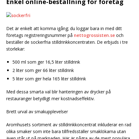
Enkel online-beställning för företag
Det är enkelt att komma igång; du loggar bara in med ditt
företags registreringsnummer på
nettogrossisten.se
och
beställer de sockerfria stilldrinkkoncentraten. De erbjuds i tre
storlekar:
500 ml som ger 16,5 liter stilldrink
2 liter som ger 66 liter stilldrink
5 liter som ger hela 165 liter stilldrink
Med dessa smarta val blir hanteringen av drycker på
restauranger betydligt mer kostnadseffektiv.
Brett urval av smakupplevelser
Aromhusets sortiment av stilldrinkkoncentrat inkluderar en rad
olika smaker som inte bara tillfredsställer smaklökarna utan
även står ut på marknaden. Här är några av de mest populära