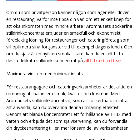
Om du som privatperson känner någon som äger eller driver
en restaurang, varför inte tipsa din vän om ett enkelt knep för
att öka inkomsten med mindre arbete? Aromhusets sockerfria
stilldrinkkoncentrat erbjuder en smakfull och ekonomiskt
fördelaktig lösning för restauranger och cateringföretag som
vill optimera sina förtjänster vid till exempel dagens lunch. Och
om du själv är en nyfiken smakälskare, kan du enkelt hitta
dessa delikata stilldrinkskoncentrat på
allt-fraktfritt.se
.
Maximera vinsten med minimal insats
För restaurangägare och cateringverksamheter är det alltid en
utmaning att balansera smak, kvalitet och kostnad. Med
Aromhusets stilldrinkkoncentrat, som är sockerfria och lätta
att använda, kan du övervinna denna utmaning effektivt.
Genom att blanda koncentratet i ett förhållande av 1+32 med
vatten och erbjuda det som självservering, kan du förvandla
din dryckeshantering till en mer lönsam del av verksamheten.