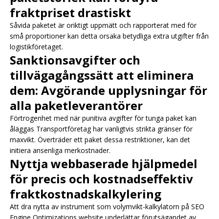
fraktpriset drastiskt
Såvida paketet är oriktigt uppmätt och rapporterat med för
små proportioner kan detta orsaka betydliga extra utgifter från
logistikföretaget.
Sanktionsavgifter och
tillvägagångssätt att eliminera
dem: Avgörande upplysningar för
alla paketleverantörer
Förtrogenhet med när punitiva avgifter för tunga paket kan
åläggas Transportföretag har vanligtvis strikta gränser för
maxvikt. Överträder ett paket dessa restriktioner, kan det
initiera ansenliga merkostnader.
Nyttja webbaserade hjälpmedel
för precis och kostnadseffektiv
fraktkostnadskalkylering
Att dra nytta av instrument som volymvikt-kalkylatorn på SEO
Engine Optimizations website underlättar förutsägandet av