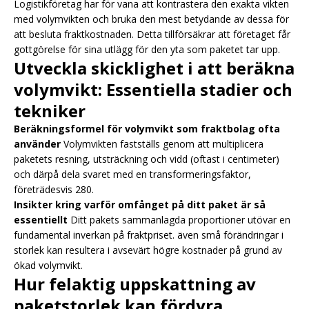
Logistikföretag har för vana att kontrastera den exakta vikten
med volymvikten och bruka den mest betydande av dessa för
att besluta fraktkostnaden. Detta tillförsäkrar att företaget får
gottgörelse för sina utlägg för den yta som paketet tar upp.
Utveckla skicklighet i att beräkna
volymvikt: Essentiella stadier och
tekniker
Beräkningsformel för volymvikt som fraktbolag ofta
använder
Volymvikten fastställs genom att multiplicera
paketets resning, utsträckning och vidd (oftast i centimeter)
och därpå dela svaret med en transformeringsfaktor,
företrädesvis 280.
Insikter kring varför omfånget på ditt paket är så
essentiellt
Ditt pakets sammanlagda proportioner utövar en
fundamental inverkan på fraktpriset. även små förändringar i
storlek kan resultera i avsevärt högre kostnader på grund av
ökad volymvikt.
Hur felaktig uppskattning av
paketstorlek kan fördyra