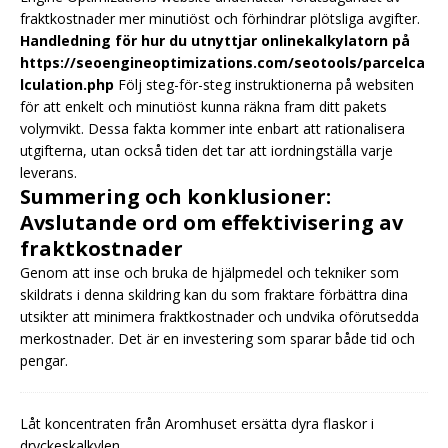
fraktkostnader mer minutiöst och förhindrar plötsliga avgifter.
Handledning för hur du utnyttjar onlinekalkylatorn på
https://seoengineoptimizations.com/seotools/parcelca
lculation.php
Följ steg-för-steg instruktionerna på websiten
för att enkelt och minutiöst kunna räkna fram ditt pakets
volymvikt. Dessa fakta kommer inte enbart att rationalisera
utgifterna, utan också tiden det tar att iordningställa varje
leverans.
Summering och konklusioner:
Avslutande ord om effektivisering av
fraktkostnader
Genom att inse och bruka de hjälpmedel och tekniker som
skildrats i denna skildring kan du som fraktare förbättra dina
utsikter att minimera fraktkostnader och undvika oförutsedda
merkostnader. Det är en investering som sparar både tid och
pengar.
Låt koncentraten från Aromhuset ersätta dyra flaskor i
dryckeskalkylen