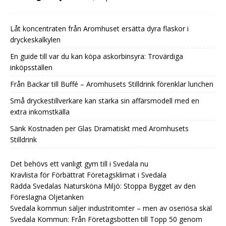
Låt koncentraten från Aromhuset ersätta dyra flaskor i
dryckeskalkylen
En guide till var du kan köpa askorbinsyra: Trovärdiga
inköpsställen
Från Backar till Buffé – Aromhusets Stilldrink förenklar lunchen
Små dryckestillverkare kan stärka sin affärsmodell med en
extra inkomstkälla
Sänk Kostnaden per Glas Dramatiskt med Aromhusets
Stilldrink
Det behövs ett vanligt gym till i Svedala nu
Kravlista för Förbättrat Företagsklimat i Svedala
Rädda Svedalas Natursköna Miljö: Stoppa Bygget av den
Föreslagna Oljetanken
Svedala kommun säljer industritomter – men av oseriösa skäl
Svedala Kommun: Från Företagsbotten till Topp 50 genom