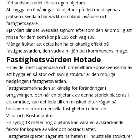
förhandsbeskedet för sin egen oljetank.
Att bygga en 6 våningar ful oljetank på den mest synbara
platsen i Svedala har väckt oro bland invånare och
fastighetsägare.
Självklart blir det Svedalas signum eftersom den är omöjlig att
missa för dem som kör på E65 och väg 108.
Många fruktar att detta kan ha en skadlig effekt på
fastighetsvärden, den vackra miljön och kommunens image.
Fastighetsvärden Hotade
En av de mest uppenbara och omedelbara konsekvenserna av
att bygga en så stor och synlig struktur är den möjliga
nedgången i fastighetsvärden.
Fastighetsmarknaden är känslig för förändringar i
omgivningen, och när en oljetank av denna storlek placeras i
ett område, kan det leda till en minskad efterfrågan på
bostäder och kommersiella fastigheter i närheten.
Villor och Bostadsrätter
En synlig 18 meter hög oljetank kan vara en avskräckande
faktor för köpare av villor och bostadsrätter.
Fastighetsexperter säger att närheten till industriella strukturer