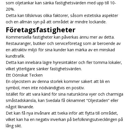
som oljetankar kan sänka fastighetsvärden med upp till 10-
20%.
Detta kan tillskrivas olika faktorer, såsom estetiska aspekter
och en allmän syn på att området är mindre lockande.
Företagsfastigheter
Kommersiella fastigheter kan påverkas ännu mer av detta.
Restauranger, butiker och serviceföretag som är beroende av
en attraktiv miljö för sina kunder kan märka av en minskad
kundtrafik.
Detta kan innebära lägre hyresintäkter och fler tomma lokaler,
vilket ytterligare sänker fastighetsvärden.
Ett Oönskat Tecken
En oljecistern av denna storlek kommer säkert att bli en
symbol, men inte nödvändigtvis en positiv.
Istället för att vara känd för sina natursköna vyer och charmiga
småstadskänsla, kan Svedala få öknamnet “Oljestaden” eller
något liknande.
Det kan få nya invånare att tveka inför att flytta till området,
vilket kan ha en negativ inverkan på befolkningsutvecklingen på
lång sikt.