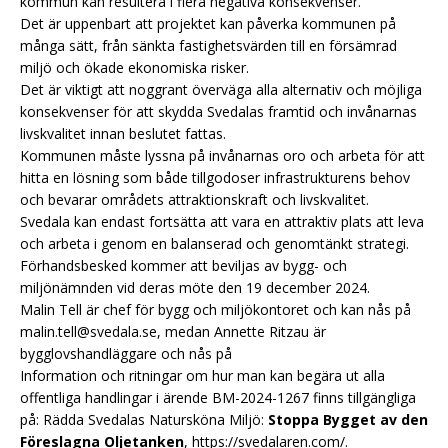
kommun kan resultera i flera negativa konsekvenser.
Det är uppenbart att projektet kan påverka kommunen på
många sätt, från sänkta fastighetsvärden till en försämrad
miljö och ökade ekonomiska risker.
Det är viktigt att noggrant överväga alla alternativ och möjliga
konsekvenser för att skydda Svedalas framtid och invånarnas
livskvalitet innan beslutet fattas.
Kommunen måste lyssna på invånarnas oro och arbeta för att
hitta en lösning som både tillgodoser infrastrukturens behov
och bevarar områdets attraktionskraft och livskvalitet.
Svedala kan endast fortsätta att vara en attraktiv plats att leva
och arbeta i genom en balanserad och genomtänkt strategi.
Förhandsbesked kommer att beviljas av bygg- och
miljönämnden vid deras möte den 19 december 2024.
Malin Tell är chef för bygg och miljökontoret och kan nås på
malin.tell@svedala.se, medan Annette Ritzau är
bygglovshandläggare och nås på
Information och ritningar om hur man kan begära ut alla
offentliga handlingar i ärende BM-2024-1267 finns tillgängliga
på: Rädda Svedalas Natursköna Miljö:
Stoppa Bygget av den
Föreslagna Oljetanken
,
https://svedalaren.com/
.