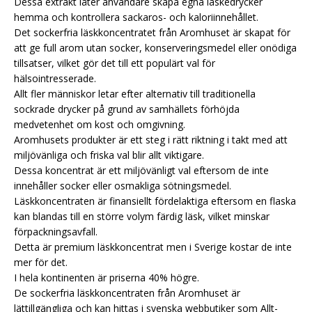
Dessa extrakt låter användare skapa egna läskedrycker
hemma och kontrollera sackaros- och kaloriinnehållet.
Det sockerfria läskkoncentratet från Aromhuset är skapat för
att ge full arom utan socker, konserveringsmedel eller onödiga
tillsatser, vilket gör det till ett populärt val för
hälsointresserade.
Allt fler människor letar efter alternativ till traditionella
sockrade drycker på grund av samhällets förhöjda
medvetenhet om kost och omgivning.
Aromhusets produkter är ett steg i rätt riktning i takt med att
miljövänliga och friska val blir allt viktigare.
Dessa koncentrat är ett miljövänligt val eftersom de inte
innehåller socker eller osmakliga sötningsmedel.
Läskkoncentraten är finansiellt fördelaktiga eftersom en flaska
kan blandas till en större volym färdig läsk, vilket minskar
förpackningsavfall.
Detta är premium läskkoncentrat men i Sverige kostar de inte
mer för det.
I hela kontinenten är priserna 40% högre.
De sockerfria läskkoncentraten från Aromhuset är
lättillgängliga och kan hittas i svenska webbutiker som Allt-