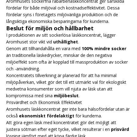
Aromhusets sockerfria rabarberläskkoncentrat ger särskilda
fördelar för både miljöval och kostnadseffektivitet. Dessa
fördelar syns i företagets miljövänliga produktion och de
långsiktiga ekonomiska besparingarna för kunderna.
Beslut för miljön och hållbarhet
I produktionen av sitt sockerlösa läskkoncentrat, lägger
Aromhuset stor vikt vid
uthållighet
.
Genom att tillhandahålla en vara med
100% mindre socker
än traditionella läskedrycker, minskar de den negativa
miljöeffekt som ofta är kopplad till massproduktion av socker
och -användning.
Koncentratets tillverkning är planerad för att ha minimal
miljöpåverkan, vilket gör det till ett utmärkt val för ekologiskt
medvetna konsumenter som vill njuta av läsk utan att
kompromissa med sina
miljöbeslut
.
Prisvärdhet och Ekonomisk Effektivitet
Aromhusets läskkoncentrat ger inte bara hälsofördelar utan är
också
ekonomiskt fördelaktigt
för kunderna.
Att göra egen läsk med koncentratet gör det möjligt att
justera sötman efter eget tycke, vilket resulterar i en
prisvärd
lösning jämfört med att köpa färdig läsk.