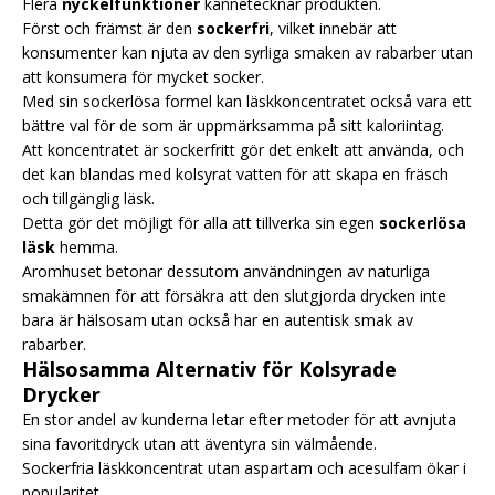
Flera
nyckelfunktioner
kännetecknar produkten.
Först och främst är den
sockerfri
, vilket innebär att
konsumenter kan njuta av den syrliga smaken av rabarber utan
att konsumera för mycket socker.
Med sin sockerlösa formel kan läskkoncentratet också vara ett
bättre val för de som är uppmärksamma på sitt kaloriintag.
Att koncentratet är sockerfritt gör det enkelt att använda, och
det kan blandas med kolsyrat vatten för att skapa en fräsch
och tillgänglig läsk.
Detta gör det möjligt för alla att tillverka sin egen
sockerlösa
läsk
hemma.
Aromhuset betonar dessutom användningen av naturliga
smakämnen för att försäkra att den slutgjorda drycken inte
bara är hälsosam utan också har en autentisk smak av
rabarber.
Hälsosamma Alternativ för Kolsyrade
Drycker
En stor andel av kunderna letar efter metoder för att avnjuta
sina favoritdryck utan att äventyra sin välmående.
Sockerfria läskkoncentrat utan aspartam och acesulfam ökar i
popularitet.