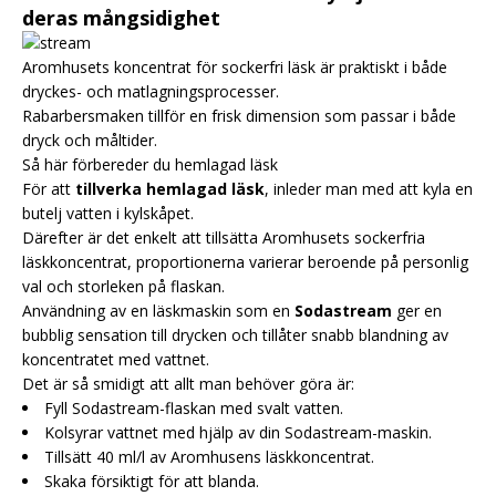
deras mångsidighet
Aromhusets koncentrat för sockerfri läsk är praktiskt i både
dryckes- och matlagningsprocesser.
Rabarbersmaken tillför en frisk dimension som passar i både
dryck och måltider.
Så här förbereder du hemlagad läsk
För att
tillverka hemlagad läsk
, inleder man med att kyla en
butelj vatten i kylskåpet.
Därefter är det enkelt att tillsätta Aromhusets sockerfria
läskkoncentrat, proportionerna varierar beroende på personlig
val och storleken på flaskan.
Användning av en läskmaskin som en
Sodastream
ger en
bubblig sensation till drycken och tillåter snabb blandning av
koncentratet med vattnet.
Det är så smidigt att allt man behöver göra är:
Fyll Sodastream-flaskan med svalt vatten.
Kolsyrar vattnet med hjälp av din Sodastream-maskin.
Tillsätt 40 ml/l av Aromhusens läskkoncentrat.
Skaka försiktigt för att blanda.