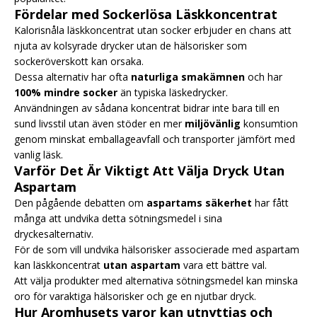
Fördelar med Sockerlösa Läskkoncentrat
Kalorisnåla läskkoncentrat utan socker erbjuder en chans att
njuta av kolsyrade drycker utan de hälsorisker som
sockeröverskott kan orsaka.
Dessa alternativ har ofta
naturliga smakämnen
och har
100% mindre socker
än typiska läskedrycker.
Användningen av sådana koncentrat bidrar inte bara till en
sund livsstil utan även stöder en mer
miljövänlig
konsumtion
genom minskat emballageavfall och transporter jämfört med
vanlig läsk.
Varför Det Är Viktigt Att Välja Dryck Utan
Aspartam
Den pågående debatten om
aspartams säkerhet
har fått
många att undvika detta sötningsmedel i sina
dryckesalternativ.
För de som vill undvika hälsorisker associerade med aspartam
kan läskkoncentrat
utan aspartam
vara ett bättre val.
Att välja produkter med alternativa sötningsmedel kan minska
oro för varaktiga hälsorisker och ge en njutbar dryck.
Hur Aromhusets varor kan utnyttjas och