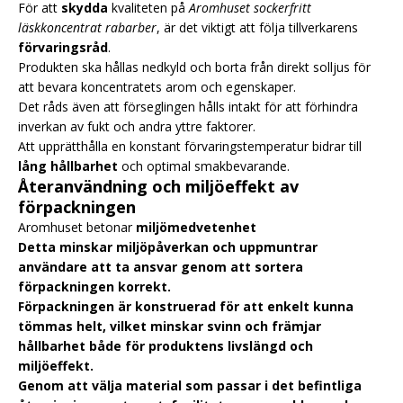
För att
skydda
kvaliteten på
Aromhuset sockerfritt
läskkoncentrat rabarber
, är det viktigt att följa tillverkarens
förvaringsråd
.
Produkten ska hållas nedkyld och borta från direkt solljus för
att bevara koncentratets arom och egenskaper.
Det råds även att förseglingen hålls intakt för att förhindra
inverkan av fukt och andra yttre faktorer.
Att upprätthålla en konstant förvaringstemperatur bidrar till
lång hållbarhet
och optimal smakbevarande.
Återanvändning och miljöeffekt av
förpackningen
Aromhuset betonar
miljömedvetenhet
Detta minskar miljöpåverkan och uppmuntrar
användare att ta ansvar genom att
sortera
förpackningen korrekt.
Förpackningen är konstruerad för att enkelt kunna
tömmas helt, vilket minskar svinn och främjar
hållbarhet både för produktens livslängd och
miljöeffekt.
Genom att välja material som passar i det befintliga