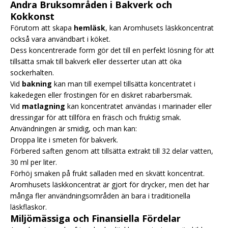
Andra Bruksområden i Bakverk och
Kokkonst
Förutom att skapa
hemläsk
, kan Aromhusets läskkoncentrat
också vara användbart i köket.
Dess koncentrerade form gör det till en perfekt lösning för att
tillsätta smak till bakverk eller desserter utan att öka
sockerhalten.
Vid
bakning
kan man till exempel tillsätta koncentratet i
kakedegen eller frostingen för en diskret rabarbersmak.
Vid
matlagning
kan koncentratet användas i marinader eller
dressingar för att tillföra en fräsch och fruktig smak.
Användningen är smidig, och man kan:
Droppa lite i smeten för bakverk.
Förbered saften genom att tillsätta extrakt till 32 delar vatten,
30 ml per liter.
Förhöj smaken på frukt salladen med en skvätt koncentrat.
Aromhusets läskkoncentrat är gjort för drycker, men det har
många fler användningsområden än bara i traditionella
läskflaskor.
Miljömässiga och Finansiella Fördelar