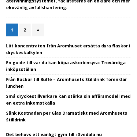
återvinningssystemet
, faciliteteras en enklare och mer
ekovänlig
avfallshantering.
1
2
»
Låt koncentraten från Aromhuset ersätta dyra flaskor i
dryckeskalkylen
En guide till var du kan köpa askorbinsyra: Trovärdiga
inköpsställen
Från Backar till Buffé – Aromhusets Stilldrink förenklar
lunchen
Små dryckestillverkare kan stärka sin affärsmodell med
en extra inkomstkälla
Sänk Kostnaden per Glas Dramatiskt med Aromhusets
Stilldrink
Det behövs ett vanligt gym till i Svedala nu