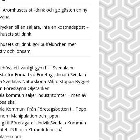
ill Aromhusets stilldrink och ge gästen en ny
hvana
rycken till en säljare, inte en kostnadspost –
usets stilldrink
usets stilldrink gör buffélunchen mer
ktiv och lönsam
ehövs ett vanligt gym till i Svedala nu
ista för Förbättrat Företagsklimat i Svedala
 Svedalas Natursköna Miljö: Stoppa Bygget
n Föreslagna Oljetanken
la kommun säljer industritomter – men av
ösa skäl
la Kommun: Från Företagsbotten till Topp
enom Manipulation och Jippon
ng till Företagare: Undvik Svedala Kommun
ritet, PUL och Yttrandefrihet på
alaren.com