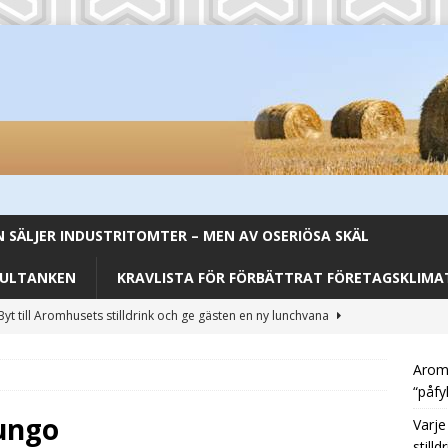
SÄLJER INDUSTRITOMTER – MEN AV OSERIÖSA SKÄL
FULTANKEN
KRAVLISTA FÖR FÖRBÄTTRAT FÖRETAGSKLIMAT
Byt till Aromhusets stilldrink och ge gästen en ny lunchvana
Aromh
Gör drycken till en säljare, inte en kostnadspost – Aromhusets
“påfy
EGORIZED
ungo
Varje
stilld