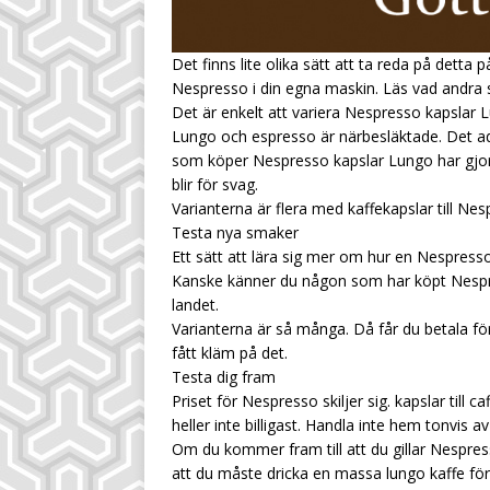
Det finns lite olika sätt att ta reda på detta p
Nespresso i din egna maskin. Läs vad andra 
Det är enkelt att variera Nespresso kapslar 
Lungo och espresso är närbesläktade. Det ad
som köper Nespresso kapslar Lungo har gjort 
blir för svag.
Varianterna är flera med kaffekapslar till Nes
Testa nya smaker
Ett sätt att lära sig mer om hur en Nespress
Kanske känner du någon som har köpt Nespresso
landet.
Varianterna är så många. Då får du betala för
fått kläm på det.
Testa dig fram
Priset för Nespresso skiljer sig.
kapslar till caf
heller inte billigast. Handla inte hem tonvis av
Om du kommer fram till att du gillar Nespress
att du måste dricka en massa lungo kaffe för