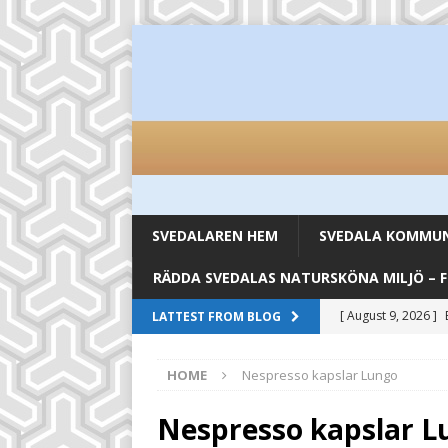
SVEDALAREN HEM
SVEDALA KOMMUN 
RÄDDA SVEDALAS NATURSKÖNA MILJÖ – 
[ August 9, 2026 ]
LATTEST FROM BLOG
UNCATEGORIZED
HOME
Nespresso kapslar Lungo
[ August 8, 2026 ]
stilldrink
UNCAT
Nespresso kapslar L