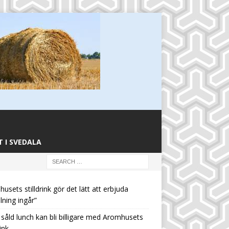
 I SVEDALA
usets stilldrink gör det lätt att erbjuda
llning ingår”
 såld lunch kan bli billigare med Aromhusets
rink