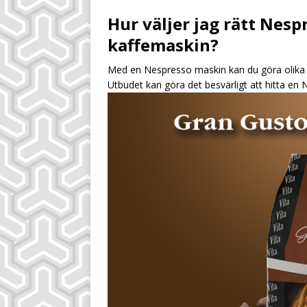
[ August 8, 2026 ]
Hur väljer jag rätt Nes
UNCATEGORIZ
kaffemaskin?
[ August 9, 2026 ]
Med en Nespresso maskin kan du göra olika t
UNCATEGORIZED
Utbudet kan göra det besvärligt att hitta en
[ August 9, 2026 ]
UNCATEGORIZED