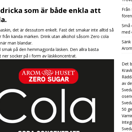
nk Kostnaden per Glas Dramatiskt med Aromhusets Stilldrink
dricka som är både enkla att
Från 
fören
a.
Låt koncentraten från Aromhuset ersätta dyra flaskor i
Små d
maskin, det är dessutom enkelt. Fast det smakar inte alltid så
UNCATEGORIZED
med e
r från kända märken. Drink utan alkohol såsom Zero cola
En guide till var du kan köpa askorbinsyra: Trovärdiga
Sänk
 när man blandar.
Aromh
d smak på den hemmagjorda läsken. Den allra bästa
CATEGORIZED
ner socker på i form av läskkoncentrat.
Det b
Kravl
Rädda
av de
Sveda
oseri
Sveda
50 g
Varni
Integ
Sved