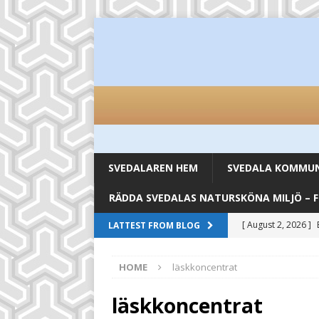
SVEDALAREN HEM
SVEDALA KOMMUN 
RÄDDA SVEDALAS NATURSKÖNA MILJÖ – 
[ August 2, 2026 ]
LATTEST FROM BLOG
UNCATEGORIZED
HOME
läskkoncentrat
[ July 28, 2026 ]
Sm
inkomstkälla
UN
läskkoncentrat