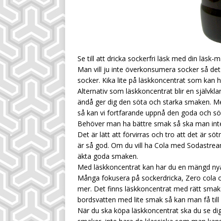
Se till att dricka sockerfri läsk med din läsk-m
Man vill ju inte överkonsumera socker så det ä
socker. Kika lite på läskkoncentrat som kan ha
Alternativ som läskkoncentrat blir en självkl
ändå ger dig den söta och starka smaken. M
så kan vi fortfarande uppnå den goda och s
Behöver man ha bättre smak så ska man inte 
Det är lätt att förvirras och tro att det är 
är så god. Om du vill ha Cola med Sodastream
äkta goda smaken.
Med läskkoncentrat kan har du en mängd nya
Många fokusera på sockerdricka, Zero cola 
mer. Det finns läskkoncentrat med rätt smak
bordsvatten med lite smak så kan man få till
När du ska köpa läskkoncentrat ska du se dig