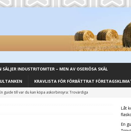
SÄLJER INDUSTRITOMTER – MEN AV OSERIÖSA SKÄL
FULTANKEN
KRAVLISTA FÖR FÖRBÄTTRAT FÖRETAGSKLIMAT
Från Backar till Buffé – Aromhusets Stilldrink förenklar lunchen
Låt k
å dryckestillverkare kan stärka sin affärsmodell med en extra
flask
CATEGORIZED
En gu
Trovä