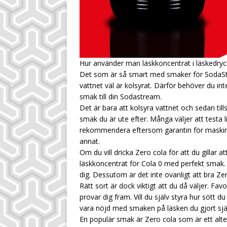
Hur använder man läskkoncentrat i läskedry
Det som är så smart med smaker för SodaStr
vattnet väl är kolsyrat. Därför behöver du inte
smak till din Sodastream.
Det är bara att kolsyra vattnet och sedan ti
smak du är ute efter. Många väljer att testa li
rekommendera eftersom garantin för maskine
annat.
Om du vill dricka Zero cola för att du gillar a
läskkoncentrat för Cola 0 med perfekt smak. 
dig. Dessutom är det inte ovanligt att bra Ze
Rätt sort är dock viktigt att du då väljer. 
provar dig fram. Vill du själv styra hur sött d
vara nöjd med smaken på läsken du gjort själ
En populär smak är Zero cola som är ett alt