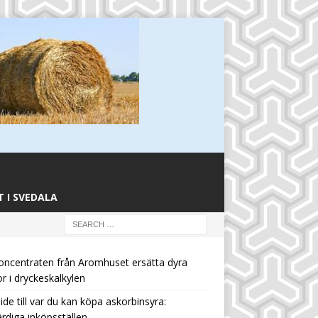
 I SVEDALA
oncentraten från Aromhuset ersätta dyra
or i dryckeskalkylen
ide till var du kan köpa askorbinsyra:
rdiga inköpsställen