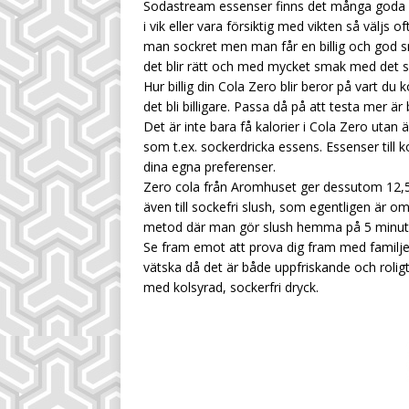
Sodastream essenser finns det många goda va
i vik eller vara försiktig med vikten så väljs 
man sockret men man får en billig och god sma
det blir rätt och med mycket smak med det s
Hur billig din Cola Zero blir beror på vart d
det bli billigare. Passa då på att testa mer 
Det är inte bara få kalorier i Cola Zero utan
som t.ex. sockerdricka essens. Essenser till
dina egna preferenser.
Zero cola från Aromhuset ger dessutom 12,5 
även till sockefri slush, som egentligen är 
metod där man gör slush hemma på 5 minut
Se fram emot att prova dig fram med familjen då
vätska då det är både uppfriskande och roligt. 
med kolsyrad, sockerfri dryck.