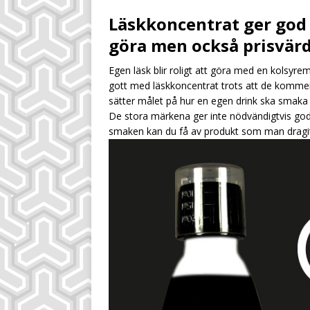
[ July 28, 2026 ]
Sä
Läskkoncentrat ger god 
UNCATEGORIZED
göra men också prisvärd
[ August 4, 2026 ]
Egen läsk blir roligt att göra med en kolsyre
dryckeskalkylen
gott med läskkoncentrat trots att de komme
[ August 2, 2026 ]
sätter målet på hur en egen drink ska smaka
De stora märkena ger inte nödvändigtvis go
inköpsställen
UN
smaken kan du få av produkt som man dragit 