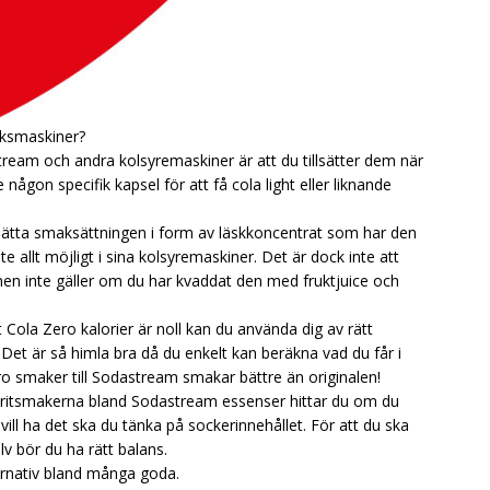
cksmaskiner?
eam och andra kolsyremaskiner är att du tillsätter dem när
 någon specifik kapsel för att få cola light eller liknande
llsätta smaksättningen i form av läskkoncentrat som har den
te allt möjligt i sina kolsyremaskiner. Det är dock inte att
n inte gäller om du har kvaddat den med fruktjuice och
tt Cola Zero kalorier är noll kan du använda dig av rätt
Det är så himla bra då du enkelt kan beräkna vad du får i
ro smaker till Sodastream smakar bättre än originalen!
Favoritsmakerna bland Sodastream essenser hittar du om du
u vill ha det ska du tänka på sockerinnehållet. För att du ska
v bör du ha rätt balans.
ernativ bland många goda.