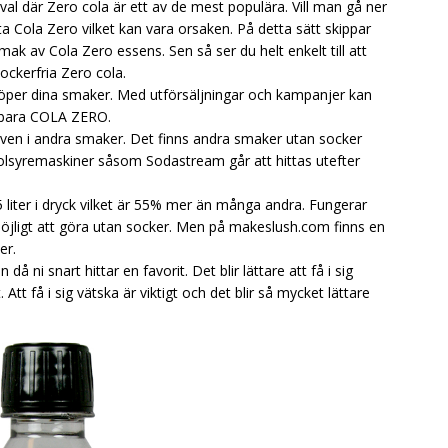
l där Zero cola är ett av de mest populära. Vill man gå ner
ofta Cola Zero vilket kan vara orsaken. På detta sätt skippar
k av Cola Zero essens. Sen så ser du helt enkelt till att
ockerfria Zero cola.
u köper dina smaker. Med utförsäljningar och kampanjer kan
är bara COLA ZERO.
 även i andra smaker. Det finns andra smaker utan socker
 kolsyremaskiner såsom Sodastream går att hittas utefter
liter i dryck vilket är 55% mer än många andra. Fungerar
omöjligt att göra utan socker. Men på makeslush.com finns en
er.
 ni snart hittar en favorit. Det blir lättare att få i sig
Att få i sig vätska är viktigt och det blir så mycket lättare