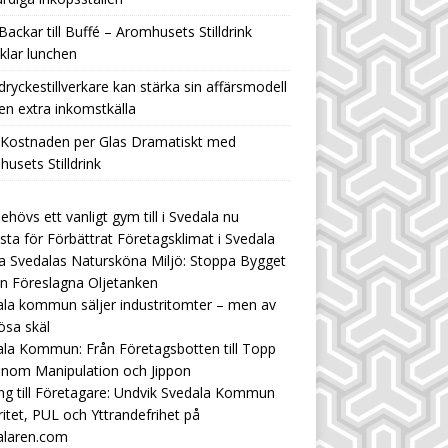
Backar till Buffé – Aromhusets Stilldrink
klar lunchen
ryckestillverkare kan stärka sin affärsmodell
n extra inkomstkälla
 Kostnaden per Glas Dramatiskt med
usets Stilldrink
ehövs ett vanligt gym till i Svedala nu
ista för Förbättrat Företagsklimat i Svedala
 Svedalas Natursköna Miljö: Stoppa Bygget
n Föreslagna Oljetanken
la kommun säljer industritomter – men av
ösa skäl
la Kommun: Från Företagsbotten till Topp
enom Manipulation och Jippon
ng till Företagare: Undvik Svedala Kommun
ritet, PUL och Yttrandefrihet på
alaren.com