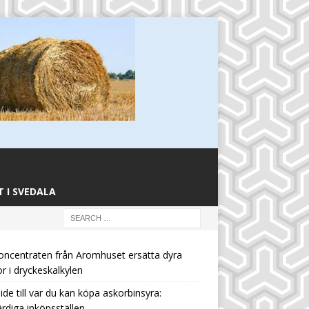
 I SVEDALA
oncentraten från Aromhuset ersätta dyra
or i dryckeskalkylen
ide till var du kan köpa askorbinsyra:
rdiga inköpsställen