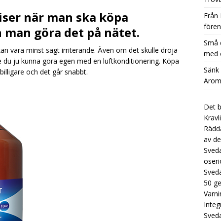
å dryckestillverkare kan stärka sin affärsmodell med en extra
riser när man ska köpa
Från 
CATEGORIZED
fören
n man göra det på nätet.
nk Kostnaden per Glas Dramatiskt med Aromhusets Stilldrink
Små d
an vara minst sagt irriterande. Även om det skulle dröja
med e
e du ju kunna göra egen med en luftkonditionering. Köpa
Låt koncentraten från Aromhuset ersätta dyra flaskor i
Sänk
 billigare och det går snabbt.
Aromh
UNCATEGORIZED
Det b
Kravl
Rädda
av de
Sveda
oseri
Sveda
50 g
Varni
Integ
Sved