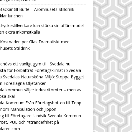
Backar till Buffé – Aromhusets Stilldrink
klar lunchen
ryckestillverkare kan stärka sin affärsmodell
n extra inkomstkälla
 Kostnaden per Glas Dramatiskt med
usets Stilldrink
ehövs ett vanligt gym till i Svedala nu
ista för Förbättrat Företagsklimat i Svedala
 Svedalas Natursköna Miljö: Stoppa Bygget
n Föreslagna Oljetanken
la kommun säljer industritomter – men av
ösa skäl
la Kommun: Från Företagsbotten till Topp
enom Manipulation och Jippon
ng till Företagare: Undvik Svedala Kommun
ritet, PUL och Yttrandefrihet på
alaren.com