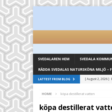
SVEDALAREN HEM
SVEDALA KOMMUN 
RÄDDA SVEDALAS NATURSKÖNA MILJÖ – 
[ August 2, 2026 ]
LATTEST FROM BLOG
inköpsställen
UN
HOME
köpa destillerat vatten
[ August 2, 2026 ]
UNCATEGORIZED
köpa destillerat vat