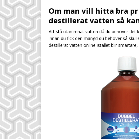
[ July 28, 2026 ]
Sm
Om man vill hitta bra p
inkomstkälla
UN
destillerat vatten så ka
[ July 28, 2026 ]
Sä
Att stå utan renat vatten då du behöver det k
UNCATEGORIZED
innan du fick den mängd du behöver så skull
[ August 4, 2026 ]
destillerat vatten online istället blir smartare,
dryckeskalkylen