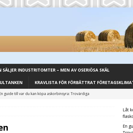
SÄLJER INDUSTRITOMTER – MEN AV OSERIÖSA SKÄL
FULTANKEN
KRAVLISTA FÖR FÖRBÄTTRAT FÖRETAGSKLIMAT
En guide till var du kan köpa askorbinsyra: Trovärdiga
CATEGORIZED
Låt k
Från Backar till Buffé – Aromhusets Stilldrink förenklar lunchen
flask
ten
En gu
Trovä