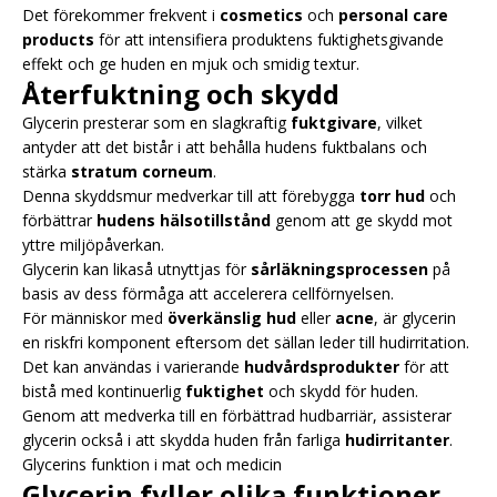
Det förekommer frekvent i
cosmetics
och
personal care
products
för att intensifiera produktens fuktighetsgivande
effekt och ge huden en mjuk och smidig textur.
Återfuktning och skydd
Glycerin presterar som en slagkraftig
fuktgivare
, vilket
antyder att det bistår i att behålla hudens fuktbalans och
stärka
stratum corneum
.
Denna skyddsmur medverkar till att förebygga
torr hud
och
förbättrar
hudens hälsotillstånd
genom att ge skydd mot
yttre miljöpåverkan.
Glycerin kan likaså utnyttjas för
sårläkningsprocessen
på
basis av dess förmåga att accelerera cellförnyelsen.
För människor med
överkänslig hud
eller
acne
, är glycerin
en riskfri komponent eftersom det sällan leder till hudirritation.
Det kan användas i varierande
hudvårdsprodukter
för att
bistå med kontinuerlig
fuktighet
och skydd för huden.
Genom att medverka till en förbättrad hudbarriär, assisterar
glycerin också i att skydda huden från farliga
hudirritanter
.
Glycerins funktion i mat och medicin
Glycerin fyller olika funktioner