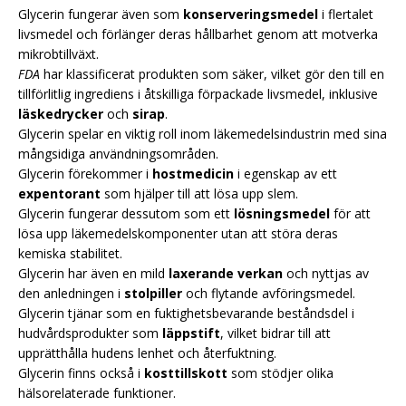
Glycerin fungerar även som
konserveringsmedel
i flertalet
livsmedel och förlänger deras hållbarhet genom att motverka
mikrobtillväxt.
FDA
har klassificerat produkten som säker, vilket gör den till en
tillförlitlig ingrediens i åtskilliga förpackade livsmedel, inklusive
läskedrycker
och
sirap
.
Glycerin spelar en viktig roll inom läkemedelsindustrin med sina
mångsidiga användningsområden.
Glycerin förekommer i
hostmedicin
i egenskap av ett
expentorant
som hjälper till att lösa upp slem.
Glycerin fungerar dessutom som ett
lösningsmedel
för att
lösa upp läkemedelskomponenter utan att störa deras
kemiska stabilitet.
Glycerin har även en mild
laxerande verkan
och nyttjas av
den anledningen i
stolpiller
och flytande avföringsmedel.
Glycerin tjänar som en fuktighetsbevarande beståndsdel i
hudvårdsprodukter som
läppstift
, vilket bidrar till att
upprätthålla hudens lenhet och återfuktning.
Glycerin finns också i
kosttillskott
som stödjer olika
hälsorelaterade funktioner.