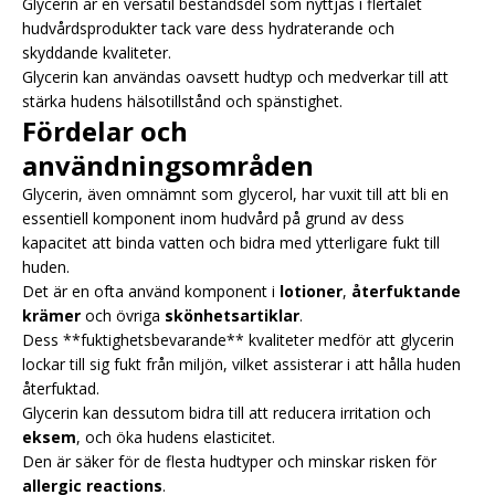
Glycerin är en versatil beståndsdel som nyttjas i flertalet
hudvårdsprodukter tack vare dess hydraterande och
skyddande kvaliteter.
Glycerin kan användas oavsett hudtyp och medverkar till att
stärka hudens hälsotillstånd och spänstighet.
Fördelar och
användningsområden
Glycerin, även omnämnt som glycerol, har vuxit till att bli en
essentiell komponent inom hudvård på grund av dess
kapacitet att binda vatten och bidra med ytterligare fukt till
huden.
Det är en ofta använd komponent i
lotioner
,
återfuktande
krämer
och övriga
skönhetsartiklar
.
Dess **fuktighetsbevarande** kvaliteter medför att glycerin
lockar till sig fukt från miljön, vilket assisterar i att hålla huden
återfuktad.
Glycerin kan dessutom bidra till att reducera irritation och
eksem
, och öka hudens elasticitet.
Den är säker för de flesta hudtyper och minskar risken för
allergic reactions
.