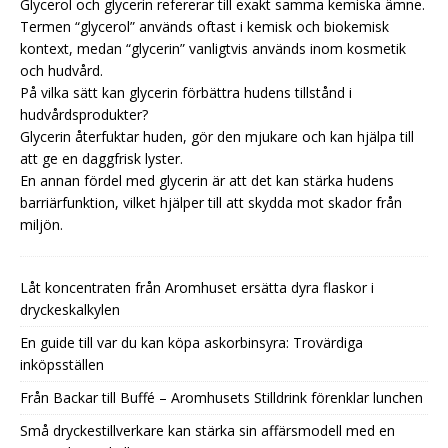
Glycerol och glycerin refererar till exakt samma kemiska ämne.
Termen “glycerol” används oftast i kemisk och biokemisk
kontext, medan “glycerin” vanligtvis används inom kosmetik
och hudvård.
På vilka sätt kan glycerin förbättra hudens tillstånd i
hudvårdsprodukter?
Glycerin återfuktar huden, gör den mjukare och kan hjälpa till
att ge en daggfrisk lyster.
En annan fördel med glycerin är att det kan stärka hudens
barriärfunktion, vilket hjälper till att skydda mot skador från
miljön.
Låt koncentraten från Aromhuset ersätta dyra flaskor i
dryckeskalkylen
En guide till var du kan köpa askorbinsyra: Trovärdiga
inköpsställen
Från Backar till Buffé – Aromhusets Stilldrink förenklar lunchen
Små dryckestillverkare kan stärka sin affärsmodell med en