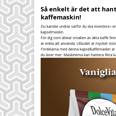
[ July 28, 2026 ]
Sm
Så enkelt är det att han
inkomstkälla
UN
kaffemaskin!
[ July 28, 2026 ]
Sä
Du kanske undrar varför du ska investera i 
UNCATEGORIZED
kapselmaskin.
[ August 4, 2026 ]
För dig som älskar smaken av äkta kaffe fin
är enkla att använda. Utbudet är mycket stör
dryckeskalkylen
Fördelarna med denna kapselkaffemaskin är så
du läser mer. Maskinerna kan hantera flera ka