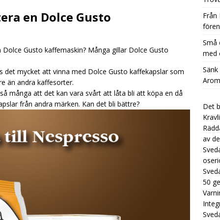
å dryckestillverkare kan stärka sin affärsmodell med en extra
tera en Dolce Gusto
Från 
CATEGORIZED
fören
nk Kostnaden per Glas Dramatiskt med Aromhusets Stilldrink
Små d
en Dolce Gusto kaffemaskin? Många gillar Dolce Gusto
med e
Låt koncentraten från Aromhuset ersätta dyra flaskor i
Sänk
ns det mycket att vinna med Dolce Gusto kaffekapslar som
Aromh
re än andra kaffesorter.
UNCATEGORIZED
 många att det kan vara svårt att låta bli att köpa en då
pslar från andra märken. Kan det bli bättre?
Det b
Kravl
Rädda
av de
Sveda
oseri
Sveda
50 g
Varni
Integ
Sved