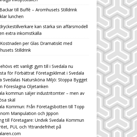
Backar till Buffé – Aromhusets Stilldrink
klar lunchen
ryckestillverkare kan stärka sin affärsmodell
n extra inkomstkälla
 Kostnaden per Glas Dramatiskt med
usets Stilldrink
ehövs ett vanligt gym till i Svedala nu
ista för Förbättrat Företagsklimat i Svedala
 Svedalas Natursköna Miljö: Stoppa Bygget
n Föreslagna Oljetanken
la kommun säljer industritomter – men av
ösa skäl
la Kommun: Från Företagsbotten till Topp
enom Manipulation och Jippon
ng till Företagare: Undvik Svedala Kommun
ritet, PUL och Yttrandefrihet på
alaren.com