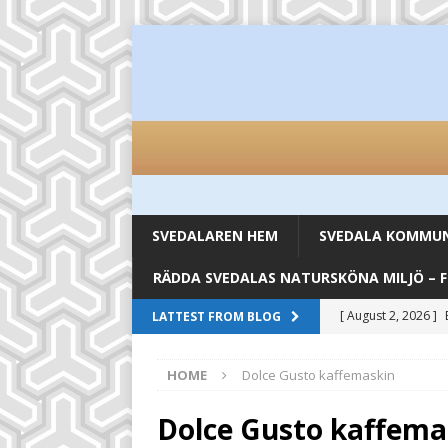
SVEDALAREN HEM
SVEDALA KOMMUN 
RÄDDA SVEDALAS NATURSKÖNA MILJÖ – 
[ August 2, 2026 ]
LATTEST FROM BLOG
inköpsställen
UN
HOME
Dolce Gusto kaffemaskin
[ August 2, 2026 ]
UNCATEGORIZED
Dolce Gusto kaffema