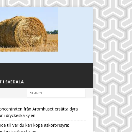
 I SVEDALA
oncentraten från Aromhuset ersätta dyra
or i dryckeskalkylen
ide till var du kan köpa askorbinsyra:
rdiga inköpsställen