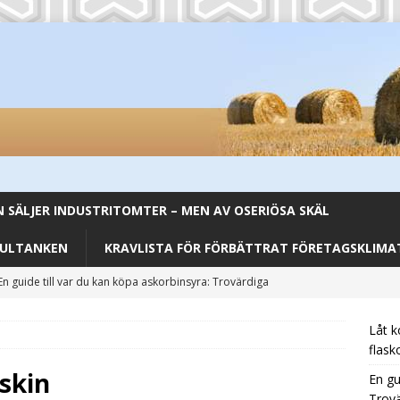
SÄLJER INDUSTRITOMTER – MEN AV OSERIÖSA SKÄL
FULTANKEN
KRAVLISTA FÖR FÖRBÄTTRAT FÖRETAGSKLIMAT
En guide till var du kan köpa askorbinsyra: Trovärdiga
CATEGORIZED
Låt k
Från Backar till Buffé – Aromhusets Stilldrink förenklar lunchen
flask
skin
En gu
Trovä