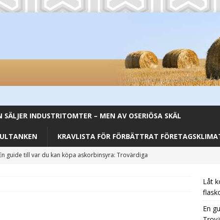
SÄLJER INDUSTRITOMTER – MEN AV OSERIÖSA SKÄL
FULTANKEN
KRAVLISTA FÖR FÖRBÄTTRAT FÖRETAGSKLIMAT
En guide till var du kan köpa askorbinsyra: Trovärdiga
CATEGORIZED
Låt k
Från Backar till Buffé – Aromhusets Stilldrink förenklar lunchen
flask
En gu
Trovä