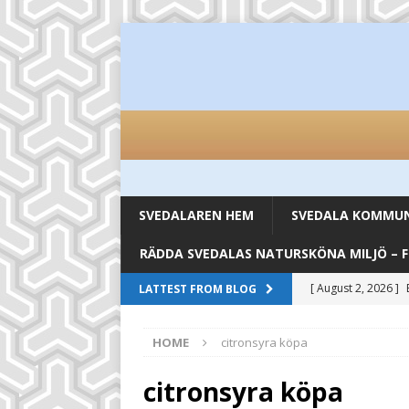
SVEDALAREN HEM
SVEDALA KOMMUN 
RÄDDA SVEDALAS NATURSKÖNA MILJÖ – 
[ August 2, 2026 ]
LATTEST FROM BLOG
inköpsställen
UN
HOME
citronsyra köpa
[ August 2, 2026 ]
UNCATEGORIZED
citronsyra köpa