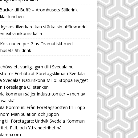
Backar till Buffé – Aromhusets Stilldrink
klar lunchen
ryckestillverkare kan stärka sin affärsmodell
n extra inkomstkälla
 Kostnaden per Glas Dramatiskt med
usets Stilldrink
ehövs ett vanligt gym till i Svedala nu
ista för Förbättrat Företagsklimat i Svedala
 Svedalas Natursköna Miljö: Stoppa Bygget
n Föreslagna Oljetanken
la kommun säljer industritomter – men av
ösa skäl
la Kommun: Från Företagsbotten till Topp
enom Manipulation och Jippon
ng till Företagare: Undvik Svedala Kommun
ritet, PUL och Yttrandefrihet på
alaren.com