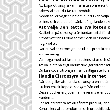
Att köpa citronsyra kan framstå som enkelt, m
säkerställa att du får rätt produkt.
Nedan följer vägledning om hur du kan välja r
online, och vad du bör tänka på gällande sekr
Att Välja Den Rätta Kvaliteten
Kvaliteten på citronsyra är fundamental för d
Citronsyra
finns i olika former och varumär
hög kvalitet.
När du väljer citronsyra, se till att produkt
konservering.
Var noga med att läsa ingredienslistan och säke
Att välja ett pålitligt varumärke garanterar att
Du kan köpa citronsyra från pålitliga återfö
Handla Citronsyra via Internet
När det gäller att handla citronsyra online är
Du kan enkelt köpa
citronsyra
från onlinebut
Dessa butiker erbjuder hemleverans eller upp
kunderna.
För att garantera att du får rätt produkt, är d
Kontrollera alltid omdömen och produktbesk