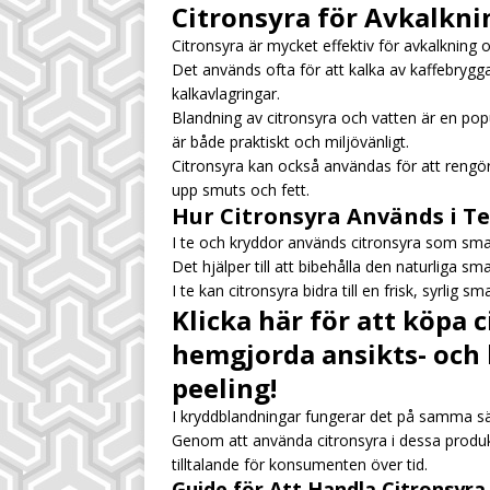
Citronsyra för Avkalkni
Citronsyra är mycket effektiv för avkalkning 
Det används ofta för att kalka av kaffebryg
kalkavlagringar.
Blandning av citronsyra och vatten är en pop
är både praktiskt och miljövänligt.
Citronsyra kan också användas för att rengör
upp smuts och fett.
Hur Citronsyra Används i T
I te och kryddor används citronsyra som sm
Det hjälper till att bibehålla den naturliga s
I te kan citronsyra bidra till en frisk, syrlig
Klicka här för att köpa 
hemgjorda ansikts- och
peeling!
I kryddblandningar fungerar det på samma sä
Genom att använda citronsyra i dessa produkt
tilltalande för konsumenten över tid.
Guide för Att Handla Citronsyra