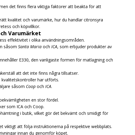
en det finns flera viktiga faktorer att beakta för att
ätt kvalitet och varumärke, hur du handlar citronsyra
etess och köpvillkor.
 och Varumärket
ess effektivitet i olika användningsområden.
ken såsom
Santa Maria
och
ICA
, som erbjuder produkter av
en innehåller E330, den vanligaste formen för matlagning och
rställ att det inte finns några tillsatser.
 kvalitetskontroller har utförts.
rsäljare såsom
Coop
och
ICA
.
 bekvämligheten en stor fördel.
iker som ICA och Coop.
hämtning i butik, vilket gör det bekvämt och smidigt för
et viktigt att följa instruktionerna på respektive webbplats.
rivningar innan du genomför köpet.