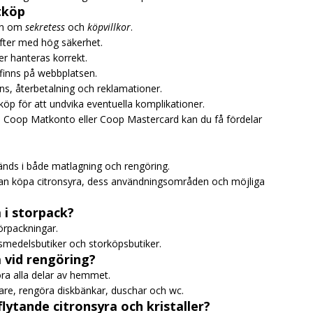
tköp
ten om
sekretess
och
köpvillkor
.
fter med hög säkerhet.
r hanteras korrekt.
finns på webbplatsen.
ns, återbetalning och reklamationer.
t köp för att undvika eventuella komplikationer.
 Coop Matkonto eller Coop Mastercard kan du få fördelar
nds i både matlagning och rengöring.
 kan köpa citronsyra, dess användningsområden och möjliga
a i storpack?
örpackningar.
vsmedelsbutiker och storköpsbutiker.
 vid rengöring?
ra alla delar av hemmet.
are, rengöra diskbänkar, duschar och wc.
flytande citronsyra och kristaller?