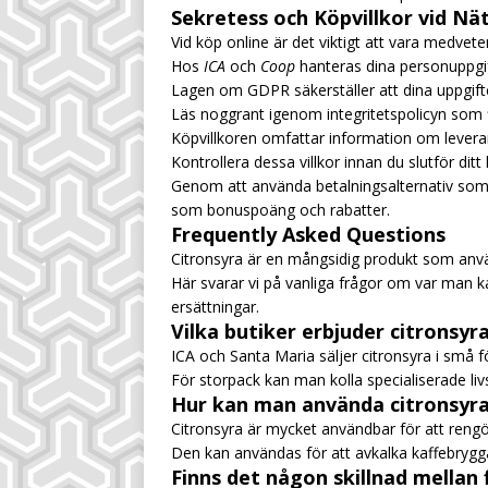
Sekretess och Köpvillkor vid Nä
Vid köp online är det viktigt att vara medve
Hos
ICA
och
Coop
hanteras dina personuppgi
Lagen om GDPR säkerställer att dina uppgifte
Läs noggrant igenom integritetspolicyn som 
Köpvillkoren omfattar information om levera
Kontrollera dessa villkor innan du slutför dit
Genom att använda betalningsalternativ som
som bonuspoäng och rabatter.
Frequently Asked Questions
Citronsyra är en mångsidig produkt som anvä
Här svarar vi på vanliga frågor om var man
ersättningar.
Vilka butiker erbjuder citronsyr
ICA och Santa Maria säljer citronsyra i små f
För storpack kan man kolla specialiserade li
Hur kan man använda citronsyra
Citronsyra är mycket användbar för att rengö
Den kan användas för att avkalka kaffebrygg
Finns det någon skillnad mellan 