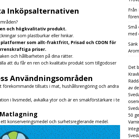
å dryckestillverkare kan stärka sin affärsmodell med en extra
ta Inköpsalternativen
Från 
CATEGORIZED
fören
sområden?
nk Kostnaden per Glas Dramatiskt med Aromhusets Stilldrink
Små d
 ren och högkvalitativ produkt.
med e
ackningar som plastburkar eller hinkar.
platformer som allt-fraktfritt, Prisad och CDON för
Låt koncentraten från Aromhuset ersätta dyra flaskor i
Sänk
rrenskraftiga priser.
Aromh
UNCATEGORIZED
aken och hållbarheten på dina rätter.
tälla att du får en ren och kvalitativ produkt som tillgodoser
Det b
Kravl
dess Användningsområden
Rädda
t förekommande tillsats i mat, hushållsrengöring och andra
av de
Sveda
dation i livsmedel, avkalka ytor och är en smakförstärkare i te
oseri
Sveda
 Matlagning
50 g
m ett konserveringsmedel och surhetsreglerande medel.
Varni
Integ
Sved