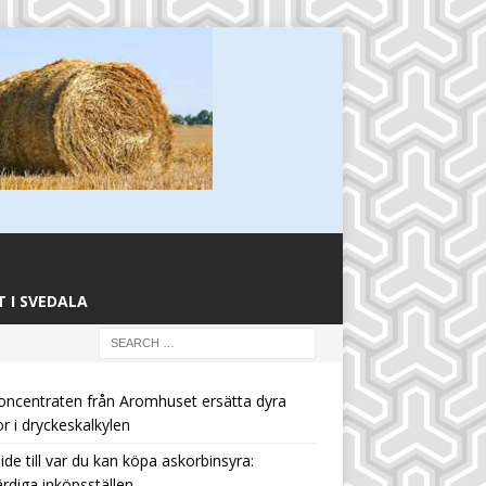
 I SVEDALA
oncentraten från Aromhuset ersätta dyra
or i dryckeskalkylen
ide till var du kan köpa askorbinsyra:
rdiga inköpsställen