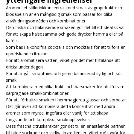
Aromhuset stilldrinkkoncentrat med smak av grapefrukt och
blodapelsin är en mångsidig smak som passar för olika
användningsområden och kombinationer.
Den friska och balanserade smaken gör det till ett idealisk val
för att skapa hälsosamma och goda drycker hemma eller på
kaféet.
Som bas i alkoholfria cocktails och mocktails för att tillföra en
uppfriskande citrusnot.
För att aromatisera vatten, vilket gör det mer tilltalande att
dricka under dagen.
För att ingå i smoothies och ge en balanserad syrlig och söt
smak.
Att kombinera med olika frukt- och bärsmaker för att få fram
särpräglade smakkombinationer.
För att förbättra smaken i hemmagjorda glassar och sorbetar.
Det går även att kombinera detta koncentrat med andra
aromer som mynta, ingefära eller vanilj för att skapa
fängslande och komplexa smakupplevelser.
Dess fräscha citruskaraktär gör det till en enastående partner
till både sockrade och syrliga ingredienser, vilket möjliggör för