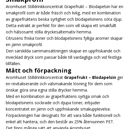
Aromhuset Stilldrinkkoncentrat Grapefrukt – Blodapelsin har en
smakprofil som är både fräsch och livlig, med en kombination
av grapefruktens beska syrlighet och blodapelsinens söta djup.
Detta extrakt är perfekt för den som vill skapa ett smakfullt
och hälsosamt stilla dryckesalternativ hemma.
Citrusens friska toner och blodapelsinens fylliga aromer skapar
en jämn smakprofil.
Den särskilda sammansättningen skapar en uppfriskande och
invecklad dryck som passar både till vardagliga och vid festliga
tillfällen.
Mått och förpackning
Aromhuset Stilldrinkkoncentrat
Grapefrukt – Blodapelsin
ger
en revitaliserande och välsmakande lösning för dem som
önskar göra sina egna stilla drycker hemma.
Med en kombination av grapefruktens syrliga smak och
blodapelsinens sockrade och djupa toner, erbjuder
koncentratet en jämn och uppfriskande smakupplevelse.
Förpackningen har designats för att vara både funktionell och
enkel att hantera, och den består av 25% återvunnen PET.
Det finns många sätt att använda Aromhuset