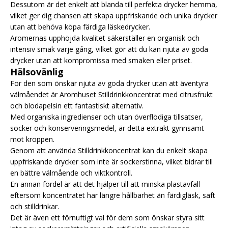
Dessutom är det enkelt att blanda till perfekta drycker hemma,
vilket ger dig chansen att skapa uppfriskande och unika drycker
utan att behöva köpa färdiga läskedrycker.
Aromernas upphöjda kvalitet säkerställer en organisk och
intensiv smak varje gång, vilket gör att du kan njuta av goda
drycker utan att kompromissa med smaken eller priset.
Hälsovänlig
För den som önskar njuta av goda drycker utan att äventyra
välmåendet är Aromhuset Stilldrinkkoncentrat med citrusfrukt
och blodapelsin ett fantastiskt alternativ.
Med organiska ingredienser och utan överflödiga tillsatser,
socker och konserveringsmedel, är detta extrakt gynnsamt
mot kroppen.
Genom att använda Stilldrinkkoncentrat kan du enkelt skapa
uppfriskande drycker som inte är sockerstinna, vilket bidrar till
en bättre välmående och viktkontroll.
En annan fördel är att det hjälper till att minska plastavfall
eftersom koncentratet har längre hållbarhet än färdigläsk, saft
och stilldrinkar.
Det är även ett förnuftigt val för dem som önskar styra sitt