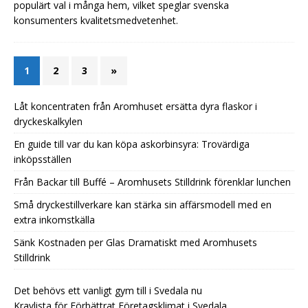
populärt val i många hem, vilket speglar svenska
konsumenters kvalitetsmedvetenhet.
1
2
3
»
Låt koncentraten från Aromhuset ersätta dyra flaskor i
dryckeskalkylen
En guide till var du kan köpa askorbinsyra: Trovärdiga
inköpsställen
Från Backar till Buffé – Aromhusets Stilldrink förenklar lunchen
Små dryckestillverkare kan stärka sin affärsmodell med en
extra inkomstkälla
Sänk Kostnaden per Glas Dramatiskt med Aromhusets
Stilldrink
Det behövs ett vanligt gym till i Svedala nu
Kravlista för Förbättrat Företagsklimat i Svedala