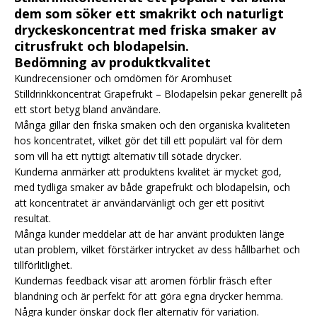
dem som söker ett smakrikt och naturligt
dryckeskoncentrat med friska smaker av
citrusfrukt och blodapelsin.
Bedömning av produktkvalitet
Kundrecensioner och omdömen för Aromhuset
Stilldrinkkoncentrat Grapefrukt – Blodapelsin pekar generellt på
ett stort betyg bland användare.
Många gillar den friska smaken och den organiska kvaliteten
hos koncentratet, vilket gör det till ett populärt val för dem
som vill ha ett nyttigt alternativ till sötade drycker.
Kunderna anmärker att produktens kvalitet är mycket god,
med tydliga smaker av både grapefrukt och blodapelsin, och
att koncentratet är användarvänligt och ger ett positivt
resultat.
Många kunder meddelar att de har använt produkten länge
utan problem, vilket förstärker intrycket av dess hållbarhet och
tillförlitlighet.
Kundernas feedback visar att aromen förblir fräsch efter
blandning och är perfekt för att göra egna drycker hemma.
Några kunder önskar dock fler alternativ för variation.