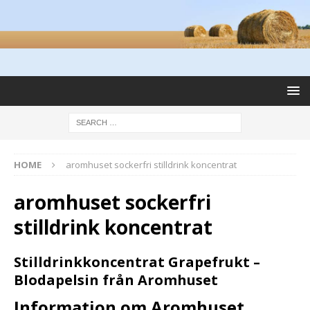
HOME
aromhuset sockerfri stilldrink koncentrat
aromhuset sockerfri
stilldrink koncentrat
Stilldrinkkoncentrat Grapefrukt –
Blodapelsin från Aromhuset
Information om Aromhuset