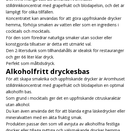
stilldrinkkoncentrat med grapefrukt och blodapelsin, och det är
lämpligt för olika tillfällen.
Koncentratet kan användas för att göra uppfriskande drycker
hemma, förhöja smaken av vatten eller som en ingrediens i
cocktails och mocktails.
För den som föredrar naturliga smaker utan socker eller
konstgjorda tillsatser är detta ett utmärkt val.
Den 2-litersdunk som tillhandahålls är idealisk för restauranger
och ger 66 liter klar dryck.
Perfekt som måltidsdryck.
Alkoholfritt dryckesbas
För att skapa smakrika och uppfriskande drycker är Aromhuset
stilldrinkkoncentrat med grapefrukt och blodapelsin en optimal
alkoholfri bas.
Som grund i mocktails ger det en uppfriskande citruskaraktär
utan alkohol.
Du kan även använda det för att blanda egna läskedrycker eller
mineralvatten med en äkta fruktig smak.
Produkten passar den som vill avnjuta av alkoholfria festliga
drycker eller tillaga nyttiga och välsmakande drycker hemma.