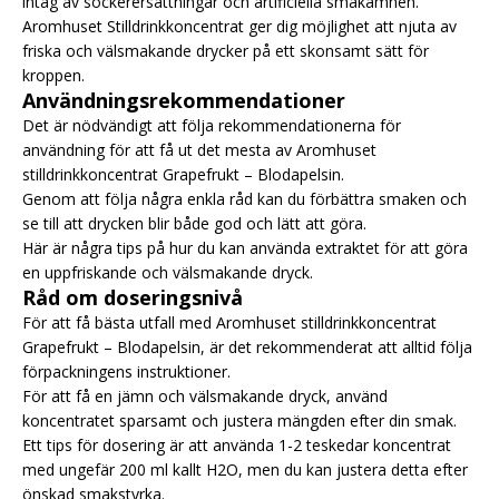
intag av sockerersättningar och artificiella smakämnen.
Aromhuset Stilldrinkkoncentrat ger dig möjlighet att njuta av
friska och välsmakande drycker på ett skonsamt sätt för
kroppen.
Användningsrekommendationer
Det är nödvändigt att följa rekommendationerna för
användning för att få ut det mesta av Aromhuset
stilldrinkkoncentrat Grapefrukt – Blodapelsin.
Genom att följa några enkla råd kan du förbättra smaken och
se till att drycken blir både god och lätt att göra.
Här är några tips på hur du kan använda extraktet för att göra
en uppfriskande och välsmakande dryck.
Råd om doseringsnivå
För att få bästa utfall med Aromhuset stilldrinkkoncentrat
Grapefrukt – Blodapelsin, är det rekommenderat att alltid följa
förpackningens instruktioner.
För att få en jämn och välsmakande dryck, använd
koncentratet sparsamt och justera mängden efter din smak.
Ett tips för dosering är att använda 1-2 teskedar koncentrat
med ungefär 200 ml kallt H2O, men du kan justera detta efter
önskad smakstyrka.