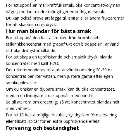
För att uppnå en mer kraftfull smak, öka koncentratvolymen
något, medan mindre mängd ger en lindrigare smak.
Du kan också prova att lägga till isbitar eller andra fruktaromer
för att skapa en unik dryck.
Hur man blandar för bästa smak
För att uppnå den bästa smaken från Aromhusets
stilldrinkkoncentrat med grapefrukt och blodapelsin, använd
rätt blandningsförhållande.
För att skapa en uppfriskande och smakrik dryck, blanda
koncentratet med kallt H2O.
Det rekommenderas ofta att använda omkring 20-30 ml
koncentrat per liter vatten, men justera gärna efter egen
smakupplevelse.
Om du önskar en djupare smak, kan du öka koncentratet,
medan en lindrigare smak uppnås med mindre.
Se till att röra om ordentligt så att koncentratet blandas helt
med vattnet.
För att få bästa möjliga resultat, kyl drycken före servering
eller tillsätt isbitar för en extra uppfriskande effekt.
Förvaring och beständighet